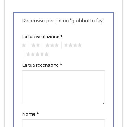
Recensisci per primo “giubbotto fay”
La tua valutazione
*
1
2
3
4
5
La tua recensione
*
Nome
*