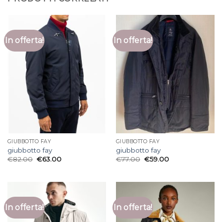
In offerta!
In offerta!
GIUBBOTTO FAY
GIUBBOTTO FAY
giubbotto fay
giubbotto fay
€
82.00
€
63.00
€
77.00
€
59.00
In offerta!
In offerta!