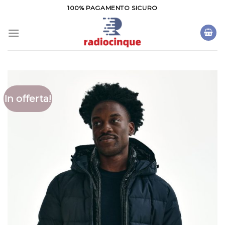
Salta
100% PAGAMENTO SICURO
ai
contenuti
In offerta!