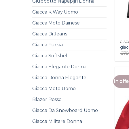
Giubbotto Napapijri Donna
Giacca K Way Uomo
Giacca Moto Dainese
Giacca Di Jeans
GIAC
Giacca Fucsia
giac
€
79
Giacca Softshell
Giacca Elegante Donna
Giacca Donna Elegante
In offe
Giacca Moto Uomo
Blazer Rosso
Giacca Da Snowboard Uomo
Giacca Militare Donna