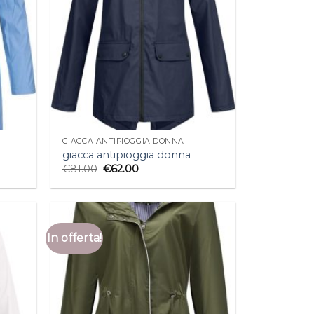
GIACCA ANTIPIOGGIA DONNA
giacca antipioggia donna
€
81.00
€
62.00
In offerta!