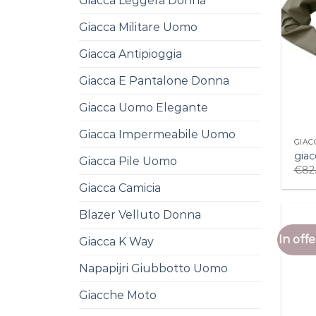
Giacca Leggera Donna
Giacca Militare Uomo
Giacca Antipioggia
Giacca E Pantalone Donna
Giacca Uomo Elegante
Giacca Impermeabile Uomo
GIAC
giac
Giacca Pile Uomo
€
82
Giacca Camicia
Blazer Velluto Donna
In offe
Giacca K Way
Napapijri Giubbotto Uomo
Giacche Moto