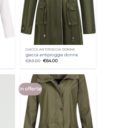
GIACCA ANTIPIOGGIA DONNA
giacca antipioggia donna
€
83.00
€
64.00
In offerta!