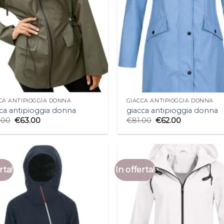
CA ANTIPIOGGIA DONNA
GIACCA ANTIPIOGGIA DONNA
ca antipioggia donna
giacca antipioggia donna
.00
€
63.00
€
81.00
€
62.00
rta!
In offerta!