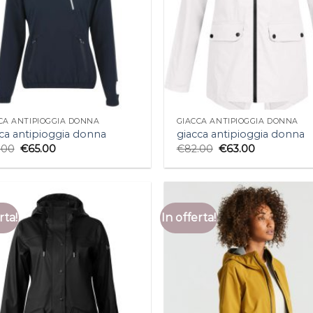
CA ANTIPIOGGIA DONNA
GIACCA ANTIPIOGGIA DONNA
ca antipioggia donna
giacca antipioggia donna
.00
€
65.00
€
82.00
€
63.00
rta!
In offerta!