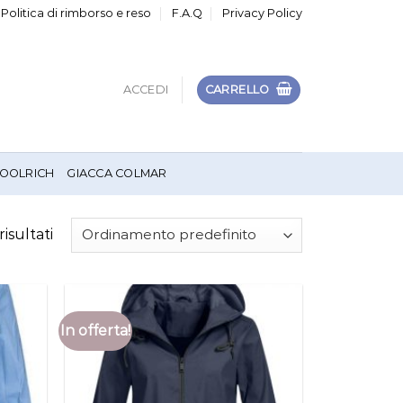
Politica di rimborso e reso
F.A.Q
Privacy Policy
ACCEDI
CARRELLO
OOLRICH
GIACCA COLMAR
risultati
In offerta!