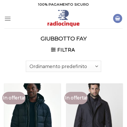
Salta
100% PAGAMENTO SICURO
ai
contenuti
GIUBBOTTO FAY
FILTRA
In offerta!
In offerta!