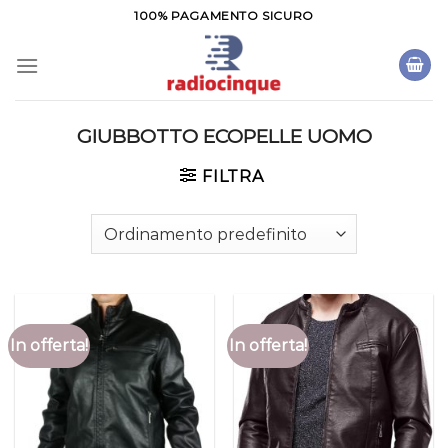
Salta
100% PAGAMENTO SICURO
ai
contenuti
GIUBBOTTO ECOPELLE UOMO
FILTRA
In offerta!
In offerta!