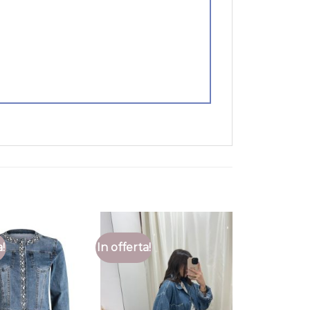
a!
In offerta!