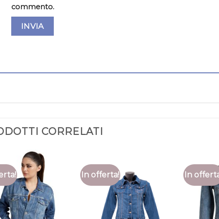
commento.
ODOTTI CORRELATI
erta!
In offerta!
In offert