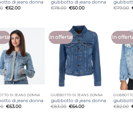
otto di jeans donna
giubbotto di jeans donna
giubbott
00
€
62.00
€
78.00
€
60.00
€
79.00
erta!
In offerta!
In offert
OTTO DI JEANS DONNA
GIUBBOTTO DI JEANS DONNA
GIUBBOTTO
otto di jeans donna
giubbotto di jeans donna
giubbott
00
€
63.00
€
83.00
€
64.00
€
82.00