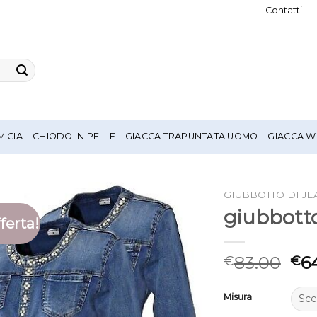
Contatti
MICIA
CHIODO IN PELLE
GIACCA TRAPUNTATA UOMO
GIACCA W
GIUBBOTTO DI J
giubbotto
ferta!
83.00
6
€
€
Misura