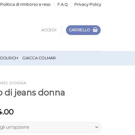
Politica di rimborso e reso
F.A.Q
Privacy Policy
ACCEDI
CARRELLO
OOLRICH
GIACCA COLMAR
EANS DONNA
 di jeans donna
4.00