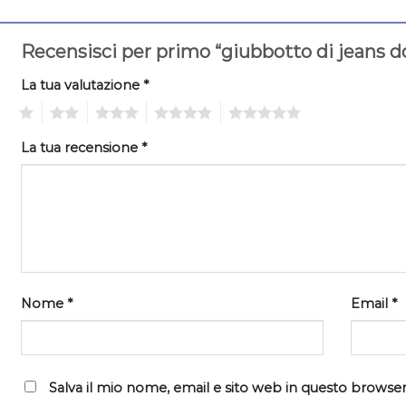
Recensisci per primo “giubbotto di jeans 
La tua valutazione
*
1
2
3
4
5
La tua recensione
*
Nome
*
Email
*
Salva il mio nome, email e sito web in questo browser