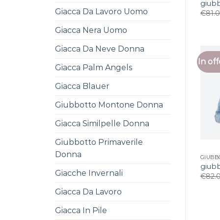
giubb
Giacca Da Lavoro Uomo
€
81.
Giacca Nera Uomo
Giacca Da Neve Donna
In off
Giacca Palm Angels
Giacca Blauer
Giubbotto Montone Donna
Giacca Similpelle Donna
Giubbotto Primaverile
Donna
GIUBB
giubb
Giacche Invernali
€
82.
Giacca Da Lavoro
Giacca In Pile