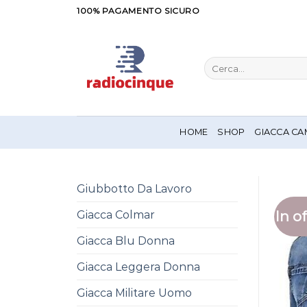
Salta
100% PAGAMENTO SICURO
ai
contenuti
Cerca:
HOME
SHOP
GIACCA CA
Giubbotto Da Lavoro
In of
Giacca Colmar
Giacca Blu Donna
Giacca Leggera Donna
Giacca Militare Uomo