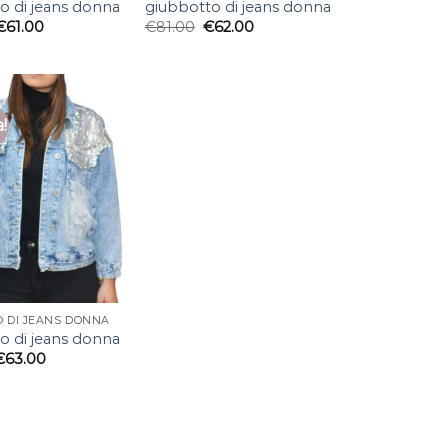
o di jeans donna
giubbotto di jeans donna
€
61.00
€
81.00
€
62.00
a!
 DI JEANS DONNA
o di jeans donna
€
63.00