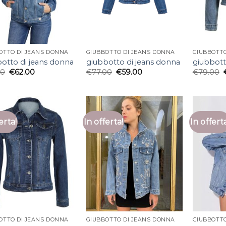
OTTO DI JEANS DONNA
GIUBBOTTO DI JEANS DONNA
GIUBBOTTO
otto di jeans donna
giubbotto di jeans donna
giubbott
00
€
62.00
€
77.00
€
59.00
€
79.00
erta!
In offerta!
In offert
OTTO DI JEANS DONNA
GIUBBOTTO DI JEANS DONNA
GIUBBOTTO