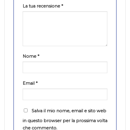
La tua recensione
*
Nome
*
Email
*
Salva il mio nome, email e sito web
in questo browser per la prossima volta
che commento.