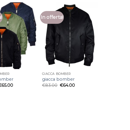
a!
In offerta!
OMBER
GIACCA BOMBER
bomber
giacca bomber
€
65.00
€
83.00
€
64.00