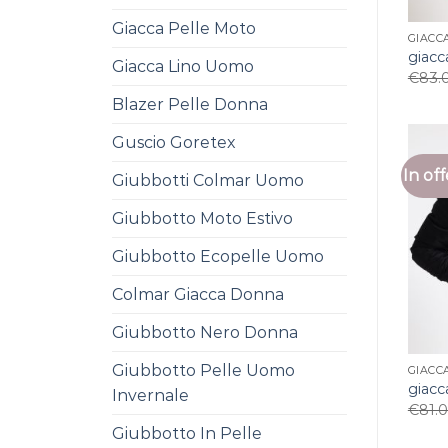
Giacca Pelle Moto
GIACC
giac
Giacca Lino Uomo
€
83.
Blazer Pelle Donna
Guscio Goretex
In off
Giubbotti Colmar Uomo
Giubbotto Moto Estivo
Giubbotto Ecopelle Uomo
Colmar Giacca Donna
Giubbotto Nero Donna
Giubbotto Pelle Uomo
GIACC
giac
Invernale
€
81.
Giubbotto In Pelle