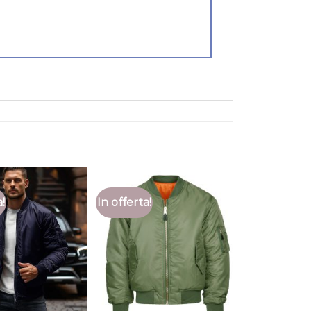
a!
In offerta!