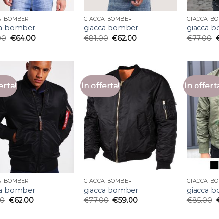
A BOMBER
GIACCA BOMBER
GIACCA B
ca bomber
giacca bomber
giacca 
00
€
64.00
€
81.00
€
62.00
€
77.00
erta!
In offerta!
In offert
A BOMBER
GIACCA BOMBER
GIACCA B
ca bomber
giacca bomber
giacca 
00
€
62.00
€
77.00
€
59.00
€
85.00