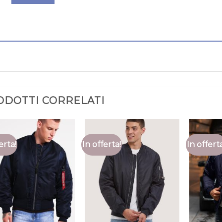
ODOTTI CORRELATI
erta!
In offerta!
In offert