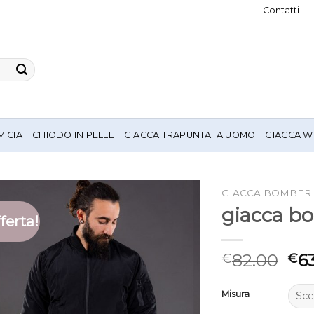
Contatti
MICIA
CHIODO IN PELLE
GIACCA TRAPUNTATA UOMO
GIACCA W
GIACCA BOMBER
giacca b
ferta!
82.00
6
€
€
Misura