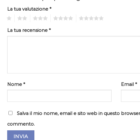
La tua valutazione
*
1
2
3
4
5
La tua recensione
*
Nome
*
Email
*
Salva il mio nome, email e sito web in questo browser
commento.