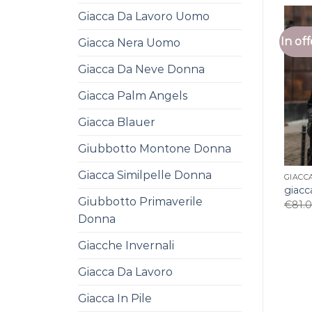
Giacca Da Lavoro Uomo
In off
Giacca Nera Uomo
Giacca Da Neve Donna
Giacca Palm Angels
Giacca Blauer
Giubbotto Montone Donna
Giacca Similpelle Donna
GIACC
giac
Giubbotto Primaverile
€
81.
Donna
Giacche Invernali
Giacca Da Lavoro
Giacca In Pile