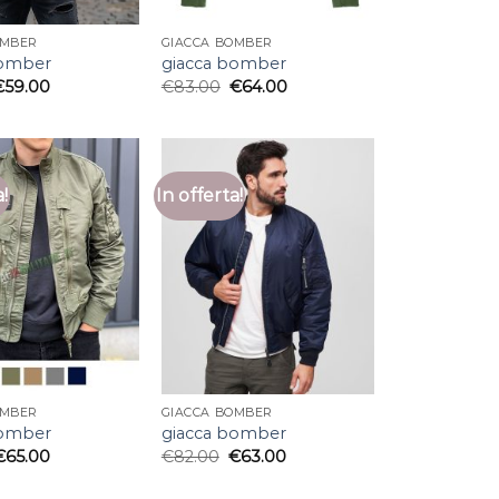
OMBER
GIACCA BOMBER
bomber
giacca bomber
€
59.00
€
83.00
€
64.00
a!
In offerta!
OMBER
GIACCA BOMBER
bomber
giacca bomber
€
65.00
€
82.00
€
63.00