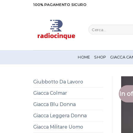
Salta
100% PAGAMENTO SICURO
ai
contenuti
Cerca:
HOME
SHOP
GIACCA CA
Giubbotto Da Lavoro
In of
Giacca Colmar
Giacca Blu Donna
Giacca Leggera Donna
Giacca Militare Uomo