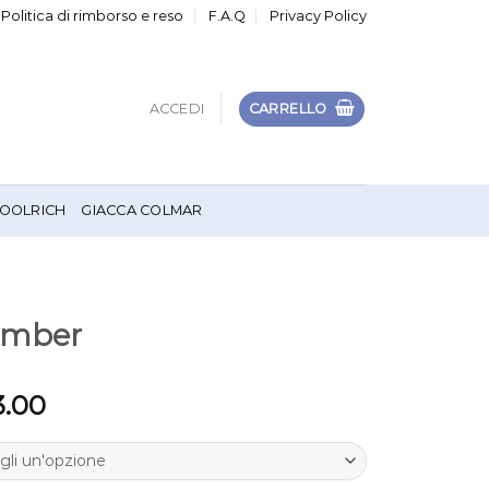
Politica di rimborso e reso
F.A.Q
Privacy Policy
ACCEDI
CARRELLO
OOLRICH
GIACCA COLMAR
omber
3.00