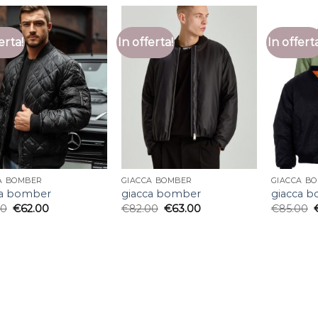
erta!
In offerta!
In offert
A BOMBER
GIACCA BOMBER
GIACCA B
ca bomber
giacca bomber
giacca 
00
€
62.00
€
82.00
€
63.00
€
85.00