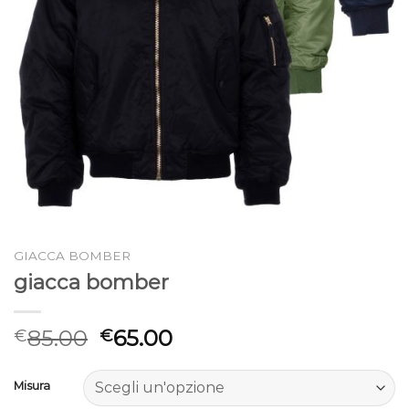
GIACCA BOMBER
giacca bomber
85.00
65.00
€
€
Misura