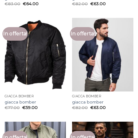
€
83.00
€
64.00
€
82.00
€
63.00
In offerta!
In offerta!
GIACCA BOMBER
GIACCA BOMBER
giacca bomber
giacca bomber
€
77.00
€
59.00
€
82.00
€
63.00
In offerta!
In offerta!