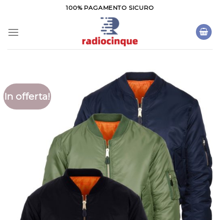
Salta
100% PAGAMENTO SICURO
ai
contenuti
In offerta!