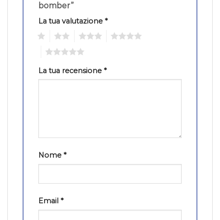
bomber”
La tua valutazione
*
1
2
3
4
5
La tua recensione
*
Nome
*
Email
*