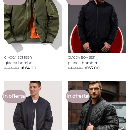
GIACCA BOMBER
GIACCA BOMBER
giacca bomber
giacca bomber
€
83.00
€
64.00
€
82.00
€
63.00
In offerta!
In offerta!