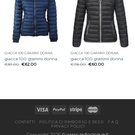
GIACCA 100 GRAMMI DONNA
GIACCA 100 GRAMMI DONNA
giacca 100 grammi donna
giacca 100 grammi donna
€
81.00
€
62.00
€
78.00
€
60.00
CONTATTI
POLITICA DI RIMBORSO E RESO
F.A.Q
PRIVACY POLICY
Copyright 2026 ©
www.radiocinque.it