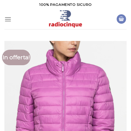
Salta
100% PAGAMENTO SICURO
ai
contenuti
In offerta!