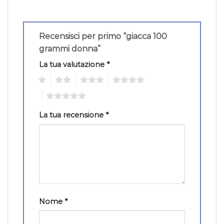
Recensisci per primo “giacca 100
grammi donna”
La tua valutazione
*
1
2
3
4
5
La tua recensione
*
Nome
*