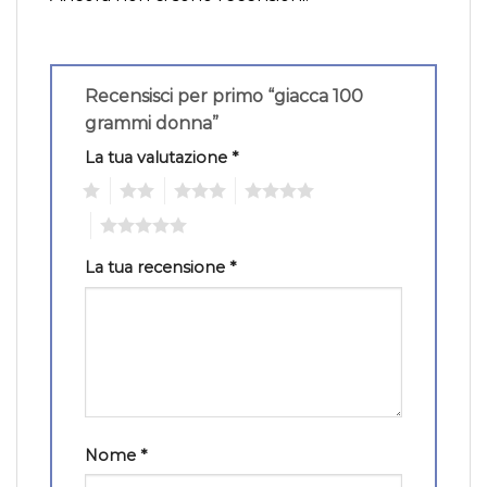
Recensisci per primo “giacca 100
grammi donna”
La tua valutazione
*
1
2
3
4
5
La tua recensione
*
Nome
*