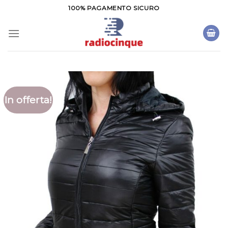
Salta
100% PAGAMENTO SICURO
ai
contenuti
In offerta!