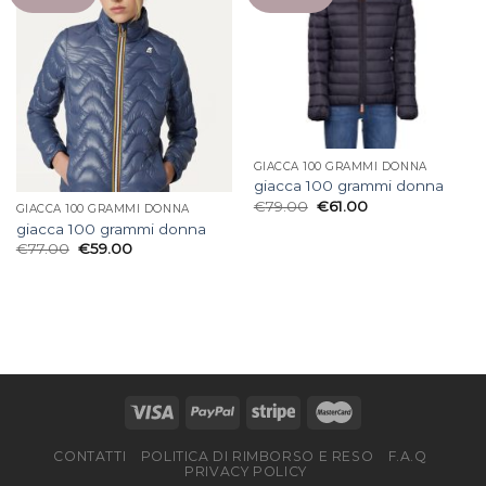
GIACCA 100 GRAMMI DONNA
giacca 100 grammi donna
€
79.00
€
61.00
GIACCA 100 GRAMMI DONNA
giacca 100 grammi donna
€
77.00
€
59.00
CONTATTI
POLITICA DI RIMBORSO E RESO
F.A.Q
PRIVACY POLICY