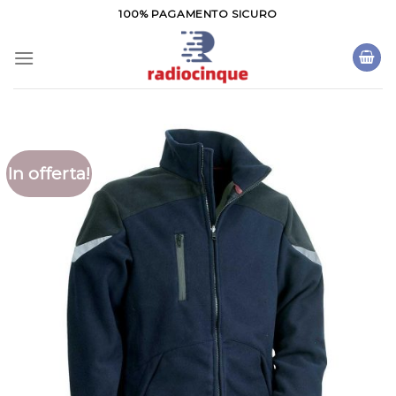
Salta
100% PAGAMENTO SICURO
ai
contenuti
In offerta!