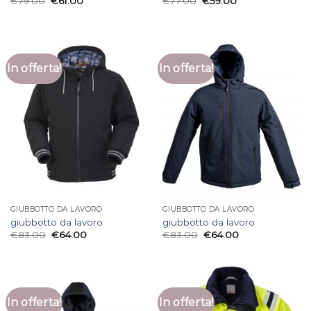
€
79.00
€
61.00
€
77.00
€
59.00
In offerta!
In offerta!
GIUBBOTTO DA LAVORO
GIUBBOTTO DA LAVORO
giubbotto da lavoro
giubbotto da lavoro
€
83.00
€
64.00
€
83.00
€
64.00
In offerta!
In offerta!