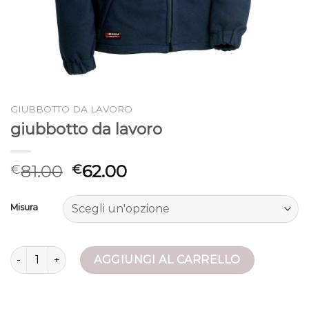
GIUBBOTTO DA LAVORO
giubbotto da lavoro
81.00
62.00
€
€
Misura
giubbotto da lavoro quantità
AGGIUNGI AL CARRELLO