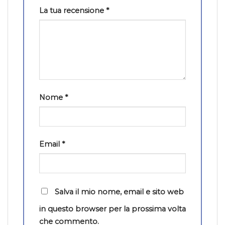
La tua recensione
*
Nome
*
Email
*
Salva il mio nome, email e sito web
in questo browser per la prossima volta
che commento.