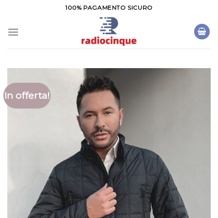
Salta
100% PAGAMENTO SICURO
ai
contenuti
In offerta!