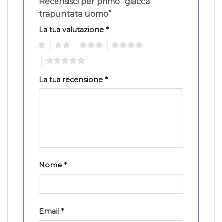
Recensisci per primo “giacca
trapuntata uomo”
La tua valutazione
*
1
2
3
4
5
La tua recensione
*
Nome
*
Email
*