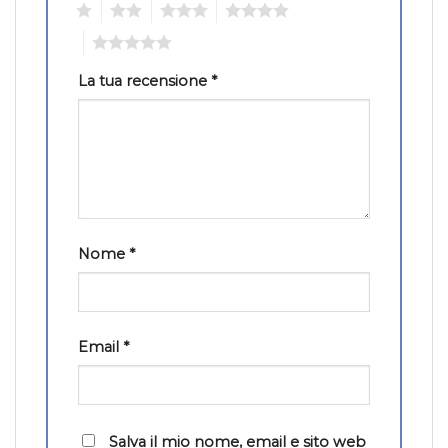
1
2
3
4
5
La tua recensione
*
Nome
*
Email
*
Salva il mio nome, email e sito web