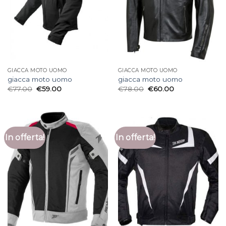
GIACCA MOTO UOMO
GIACCA MOTO UOMO
giacca moto uomo
giacca moto uomo
€
77.00
€
59.00
€
78.00
€
60.00
In offerta!
In offerta!