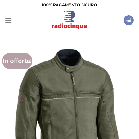
Salta
100% PAGAMENTO SICURO
ai
contenuti
In offerta!