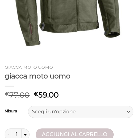
GIACCA MOTO UOMO
giacca moto uomo
77.00
59.00
€
€
Misura
giacca moto uomo quantità
AGGIUNGI AL CARRELLO