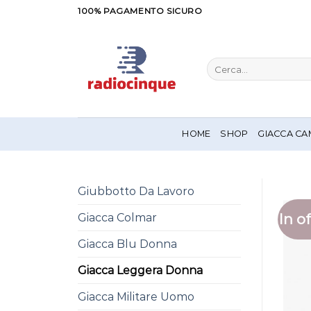
Salta
100% PAGAMENTO SICURO
ai
contenuti
Cerca:
HOME
SHOP
GIACCA CA
Giubbotto Da Lavoro
In of
Giacca Colmar
Giacca Blu Donna
Giacca Leggera Donna
Giacca Militare Uomo