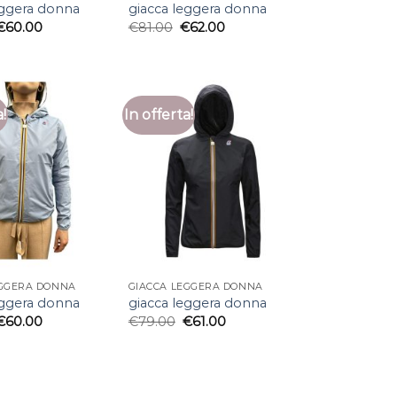
eggera donna
giacca leggera donna
€
60.00
€
81.00
€
62.00
a!
In offerta!
EGGERA DONNA
GIACCA LEGGERA DONNA
eggera donna
giacca leggera donna
€
60.00
€
79.00
€
61.00