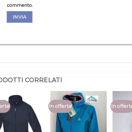
commento.
ODOTTI CORRELATI
erta!
In offerta!
In offert