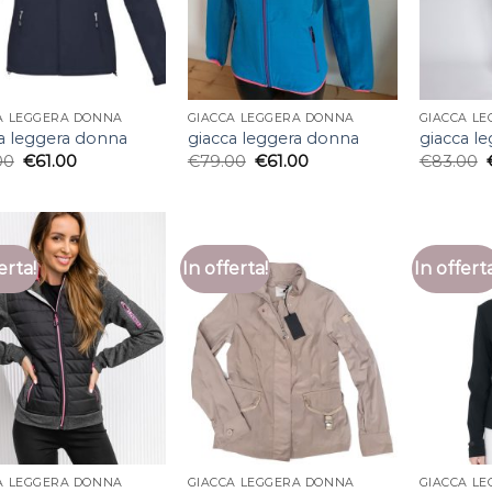
A LEGGERA DONNA
GIACCA LEGGERA DONNA
GIACCA L
a leggera donna
giacca leggera donna
giacca l
00
€
61.00
€
79.00
€
61.00
€
83.00
erta!
In offerta!
In offert
A LEGGERA DONNA
GIACCA LEGGERA DONNA
GIACCA L