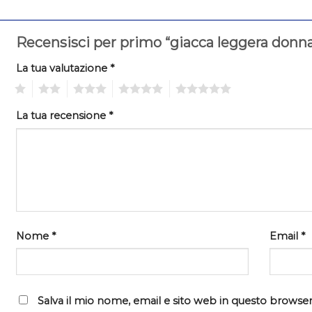
Recensisci per primo “giacca leggera donn
La tua valutazione
*
1
2
3
4
5
La tua recensione
*
Nome
*
Email
*
Salva il mio nome, email e sito web in questo browser