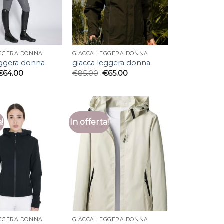
EGGERA DONNA
GIACCA LEGGERA DONNA
eggera donna
giacca leggera donna
€
64.00
€
85.00
€
65.00
a!
In offerta!
EGGERA DONNA
GIACCA LEGGERA DONNA