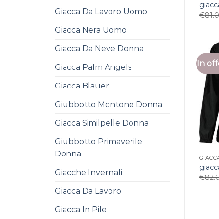
giacc
Giacca Da Lavoro Uomo
€
81.
Giacca Nera Uomo
Giacca Da Neve Donna
In off
Giacca Palm Angels
Giacca Blauer
Giubbotto Montone Donna
Giacca Similpelle Donna
Giubbotto Primaverile
Donna
GIACC
giacc
Giacche Invernali
€
82.
Giacca Da Lavoro
Giacca In Pile