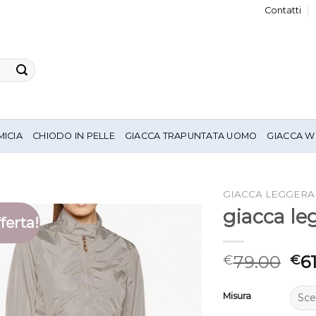
Contatti
MICIA
CHIODO IN PELLE
GIACCA TRAPUNTATA UOMO
GIACCA W
GIACCA LEGGER
giacca l
ferta!
79.00
6
€
€
Misura