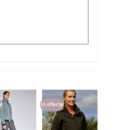
a!
In offerta!