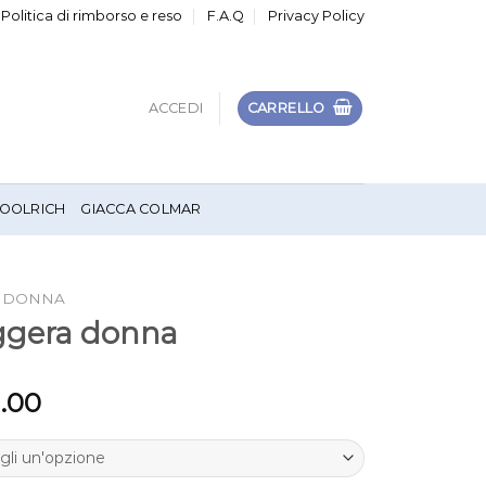
Politica di rimborso e reso
F.A.Q
Privacy Policy
ACCEDI
CARRELLO
OOLRICH
GIACCA COLMAR
A DONNA
eggera donna
1.00