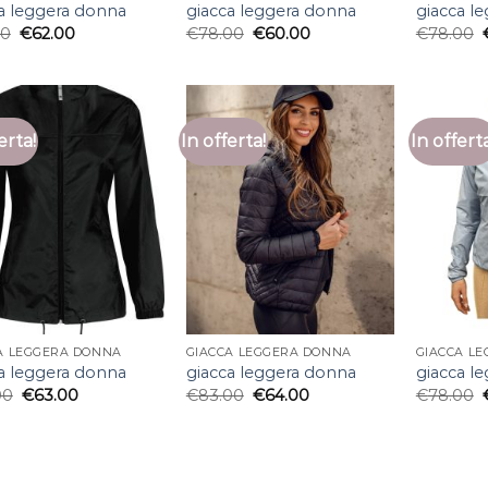
a leggera donna
giacca leggera donna
giacca l
00
€
62.00
€
78.00
€
60.00
€
78.00
erta!
In offerta!
In offert
A LEGGERA DONNA
GIACCA LEGGERA DONNA
GIACCA L
a leggera donna
giacca leggera donna
giacca l
00
€
63.00
€
83.00
€
64.00
€
78.00