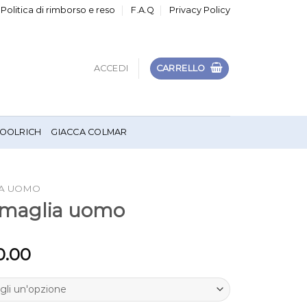
Politica di rimborso e reso
F.A.Q
Privacy Policy
ACCEDI
CARRELLO
OOLRICH
GIACCA COLMAR
IA UOMO
n maglia uomo
0.00