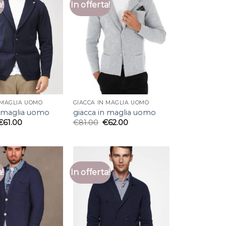
a!
In offerta!
 MAGLIA UOMO
GIACCA IN MAGLIA UOMO
n maglia uomo
giacca in maglia uomo
€
61.00
€
81.00
€
62.00
a!
In offerta!