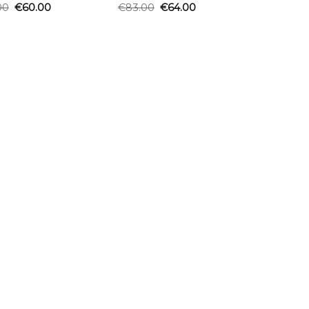
00
€
60.00
€
83.00
€
64.00