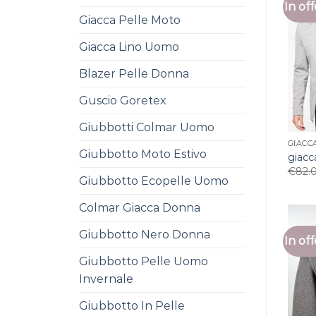
In off
Giacca Pelle Moto
Giacca Lino Uomo
Blazer Pelle Donna
Guscio Goretex
Giubbotti Colmar Uomo
GIACC
Giubbotto Moto Estivo
giacc
€
82.
Giubbotto Ecopelle Uomo
Colmar Giacca Donna
Giubbotto Nero Donna
In off
Giubbotto Pelle Uomo
Invernale
Giubbotto In Pelle