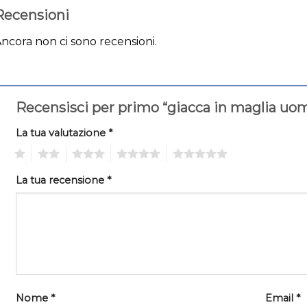
Recensioni
ncora non ci sono recensioni.
Recensisci per primo “giacca in maglia uo
La tua valutazione
*
1
2
3
4
5
La tua recensione
*
Nome
*
Email
*