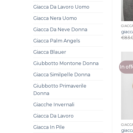
Giacca Da Lavoro Uomo
Giacca Nera Uomo
GIACC
Giacca Da Neve Donna
giacc
€
83.
Giacca Palm Angels
Giacca Blauer
Giubbotto Montone Donna
In off
Giacca Similpelle Donna
Giubbotto Primaverile
Donna
Giacche Invernali
Giacca Da Lavoro
GIACC
Giacca In Pile
giacc