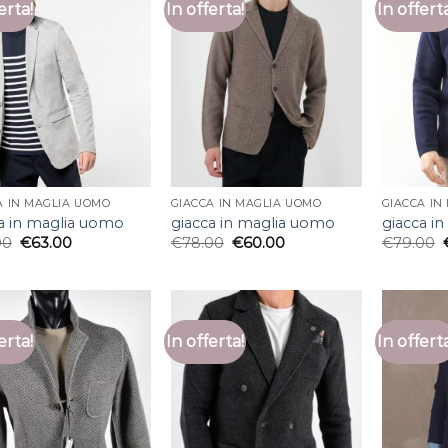
erta!
In offerta!
In offert
A IN MAGLIA UOMO
GIACCA IN MAGLIA UOMO
GIACCA IN
a in maglia uomo
giacca in maglia uomo
giacca i
00
€
63.00
€
78.00
€
60.00
€
79.00
erta!
In offerta!
In offert