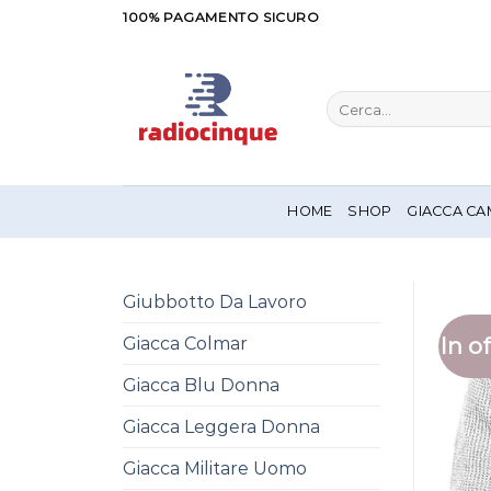
Salta
100% PAGAMENTO SICURO
ai
contenuti
Cerca:
HOME
SHOP
GIACCA CA
Giubbotto Da Lavoro
In of
Giacca Colmar
Giacca Blu Donna
Giacca Leggera Donna
Giacca Militare Uomo