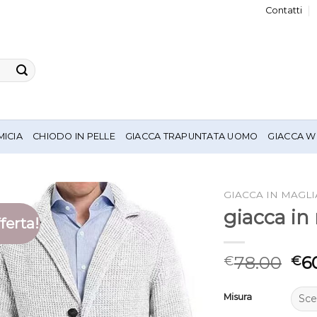
Contatti
MICIA
CHIODO IN PELLE
GIACCA TRAPUNTATA UOMO
GIACCA W
GIACCA IN MAGL
giacca i
ferta!
78.00
6
€
€
Misura