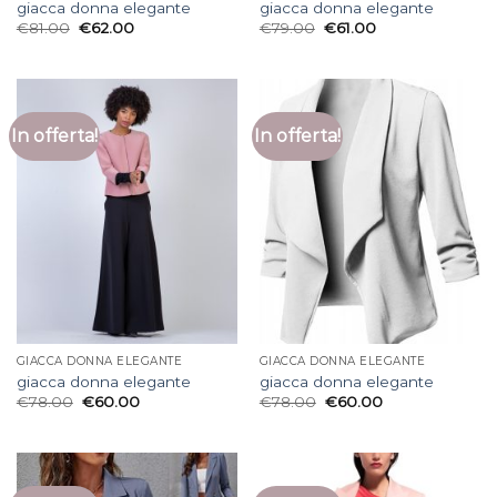
giacca donna elegante
giacca donna elegante
€
81.00
€
62.00
€
79.00
€
61.00
In offerta!
In offerta!
GIACCA DONNA ELEGANTE
GIACCA DONNA ELEGANTE
giacca donna elegante
giacca donna elegante
€
78.00
€
60.00
€
78.00
€
60.00