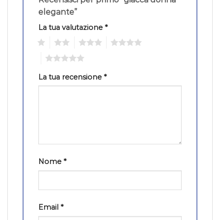
elegante”
La tua valutazione
*
1
2
3
4
5
La tua recensione
*
Nome
*
Email
*