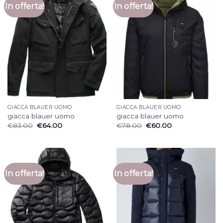
In offerta!
In offerta!
GIACCA BLAUER UOMO
GIACCA BLAUER UOMO
giacca blauer uomo
giacca blauer uomo
€
83.00
€
64.00
€
78.00
€
60.00
In offerta!
In offerta!