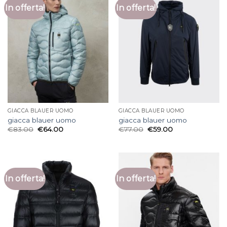
In offerta!
In offerta!
GIACCA BLAUER UOMO
GIACCA BLAUER UOMO
giacca blauer uomo
giacca blauer uomo
€
83.00
€
64.00
€
77.00
€
59.00
In offerta!
In offerta!