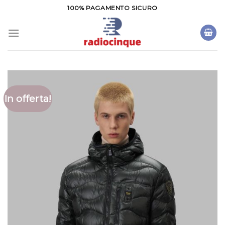
Salta
100% PAGAMENTO SICURO
ai
contenuti
In offerta!