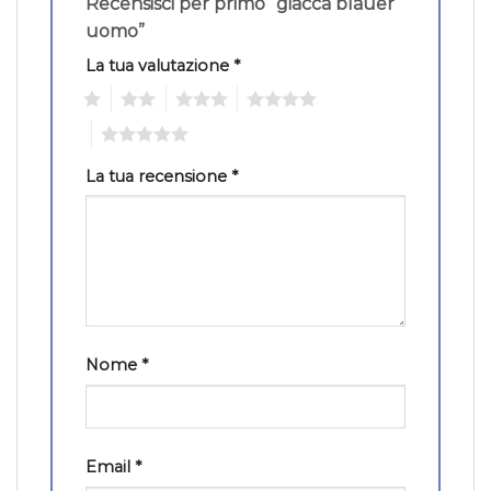
Recensisci per primo “giacca blauer
uomo”
La tua valutazione
*
1
2
3
4
5
La tua recensione
*
Nome
*
Email
*