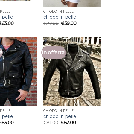
 PELLE
CHIODO IN PELLE
 pelle
chiodo in pelle
€
63.00
€
77.00
€
59.00
a!
In offerta!
 PELLE
CHIODO IN PELLE
 pelle
chiodo in pelle
€
63.00
€
81.00
€
62.00