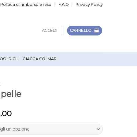
Politica di rimborso e reso
F.A.Q
Privacy Policy
ACCEDI
CARRELLO
OOLRICH
GIACCA COLMAR
E
 pelle
1.00