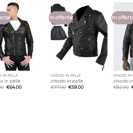
erta!
In offerta!
In offert
O IN PELLE
CHIODO IN PELLE
CHIODO IN
o in pelle
chiodo in pelle
chiodo in
00
€
64.00
€
77.00
€
59.00
€
82.00