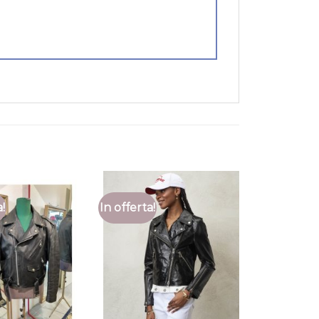
a!
In offerta!