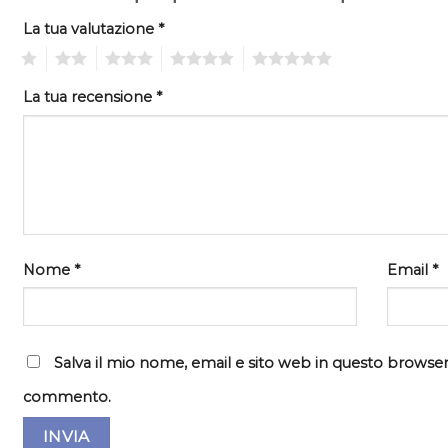
La tua valutazione
*
1
2
3
4
5
La tua recensione
*
Nome
*
Email
*
Salva il mio nome, email e sito web in questo browser
commento.