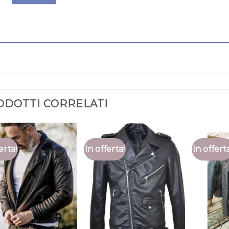
ODOTTI CORRELATI
erta!
In offerta!
In offert