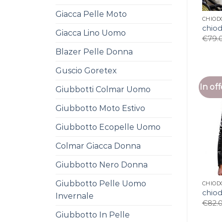
Giacca Pelle Moto
CHIOD
chiod
Giacca Lino Uomo
€
79.
Blazer Pelle Donna
Guscio Goretex
In off
Giubbotti Colmar Uomo
Giubbotto Moto Estivo
Giubbotto Ecopelle Uomo
Colmar Giacca Donna
Giubbotto Nero Donna
Giubbotto Pelle Uomo
CHIOD
chiod
Invernale
€
82.
Giubbotto In Pelle