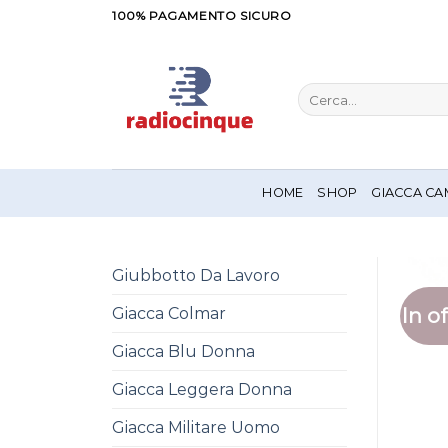
Salta
100% PAGAMENTO SICURO
ai
contenuti
Cerca:
HOME
SHOP
GIACCA CA
Giubbotto Da Lavoro
In of
Giacca Colmar
Giacca Blu Donna
Giacca Leggera Donna
Giacca Militare Uomo