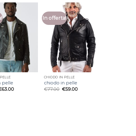
a!
In offerta!
 PELLE
CHIODO IN PELLE
 pelle
chiodo in pelle
€
63.00
€
77.00
€
59.00