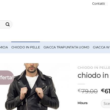
Contatti
MICIA
CHIODO IN PELLE
GIACCA TRAPUNTATA UOMO
GIACCA W
CHIODO IN PELL
chiodo in
ferta!
79.00
6
€
€
Misura