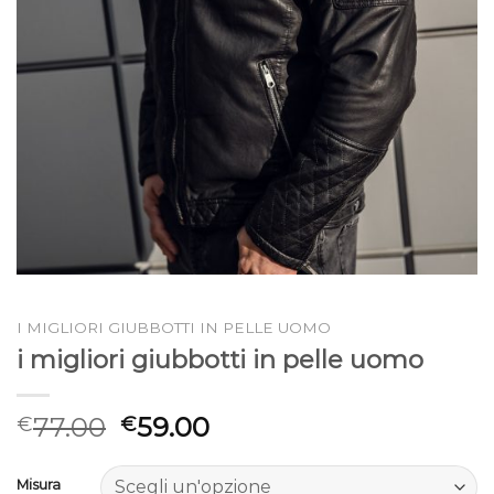
I MIGLIORI GIUBBOTTI IN PELLE UOMO
i migliori giubbotti in pelle uomo
77.00
59.00
€
€
Misura