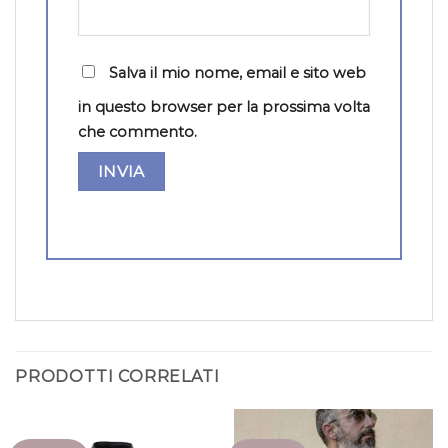
Salva il mio nome, email e sito web
in questo browser per la prossima volta
che commento.
PRODOTTI CORRELATI