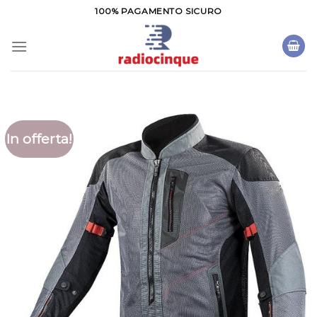
Salta
100% PAGAMENTO SICURO
ai
contenuti
In offerta!