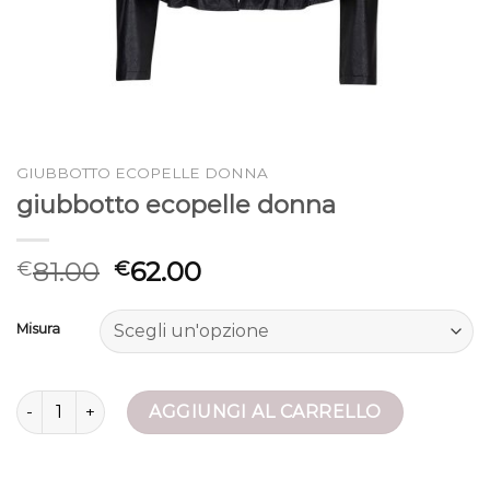
GIUBBOTTO ECOPELLE DONNA
giubbotto ecopelle donna
81.00
62.00
€
€
Misura
giubbotto ecopelle donna quantità
AGGIUNGI AL CARRELLO