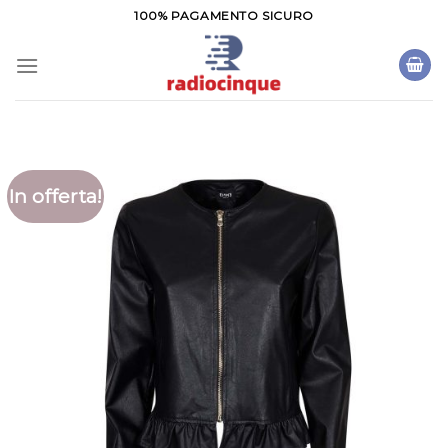
Salta
100% PAGAMENTO SICURO
ai
contenuti
In offerta!