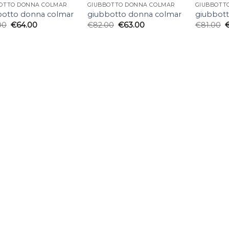
OTTO DONNA COLMAR
GIUBBOTTO DONNA COLMAR
GIUBBOTT
botto donna colmar
giubbotto donna colmar
giubbot
00
€
64.00
€
82.00
€
63.00
€
81.00