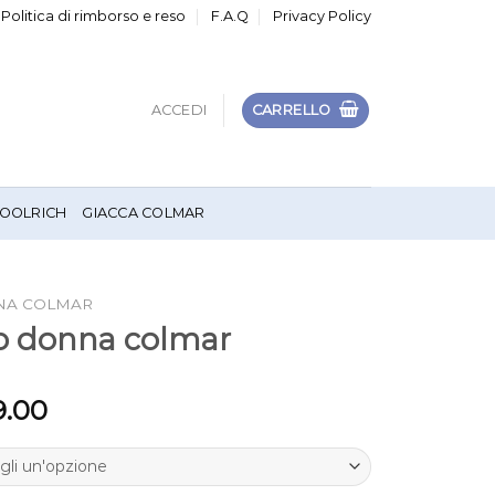
Politica di rimborso e reso
F.A.Q
Privacy Policy
ACCEDI
CARRELLO
OOLRICH
GIACCA COLMAR
NA COLMAR
o donna colmar
9.00