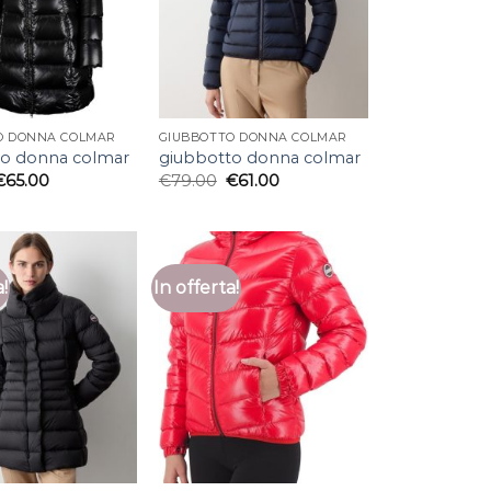
O DONNA COLMAR
GIUBBOTTO DONNA COLMAR
to donna colmar
giubbotto donna colmar
€
65.00
€
79.00
€
61.00
a!
In offerta!