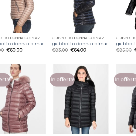
OTTO DONNA COLMAR
GIUBBOTTO DONNA COLMAR
GIUBBOTT
botto donna colmar
giubbotto donna colmar
giubbot
00
€
60.00
€
83.00
€
64.00
€
85.00
erta!
In offerta!
In offert