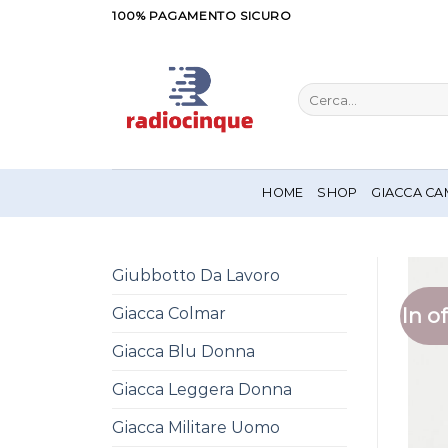
Salta
100% PAGAMENTO SICURO
ai
contenuti
Cerca:
HOME
SHOP
GIACCA CA
Giubbotto Da Lavoro
In of
Giacca Colmar
Giacca Blu Donna
Giacca Leggera Donna
Giacca Militare Uomo