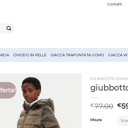
Contatti
MICIA
CHIODO IN PELLE
GIACCA TRAPUNTATA UOMO
GIACCA W
GIUBBOTTO DON
giubbott
ferta!
77.00
5
€
€
Misura