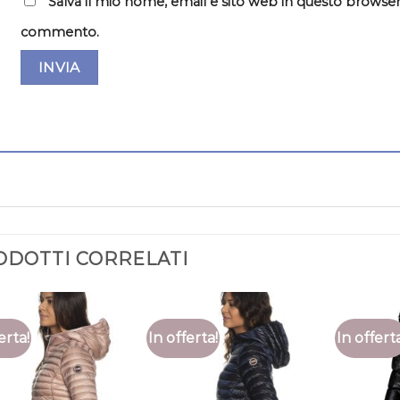
Salva il mio nome, email e sito web in questo browser
commento.
ODOTTI CORRELATI
erta!
In offerta!
In offert