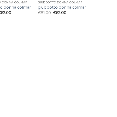
O DONNA COLMAR
GIUBBOTTO DONNA COLMAR
to donna colmar
giubbotto donna colmar
€
62.00
€
81.00
€
62.00