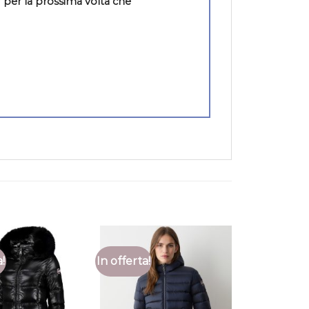
 per la prossima volta che
a!
In offerta!