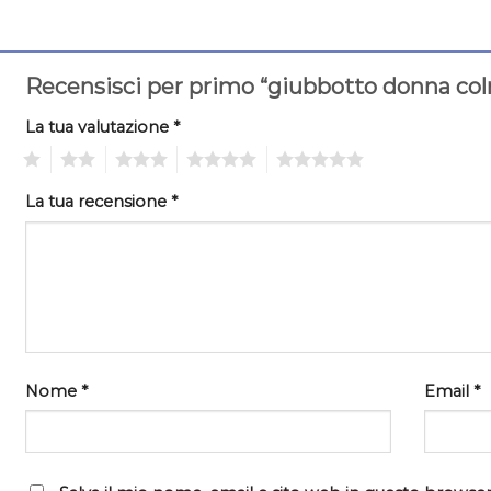
Recensisci per primo “giubbotto donna co
La tua valutazione
*
1
2
3
4
5
La tua recensione
*
Nome
*
Email
*