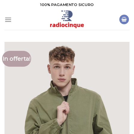
Salta
100% PAGAMENTO SICURO
ai
contenuti
In offerta!