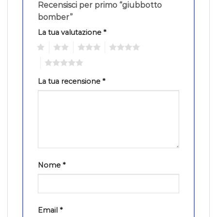
Recensisci per primo “giubbotto
bomber”
La tua valutazione
*
1
2
3
4
5
La tua recensione
*
Nome
*
Email
*