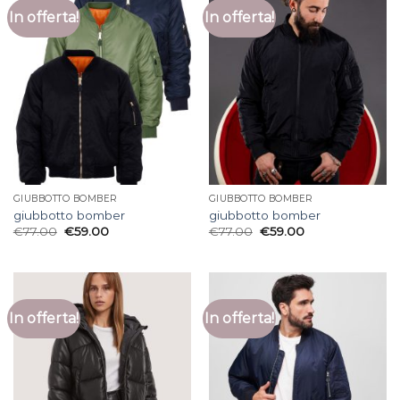
In offerta!
In offerta!
GIUBBOTTO BOMBER
GIUBBOTTO BOMBER
giubbotto bomber
giubbotto bomber
€
77.00
€
59.00
€
77.00
€
59.00
In offerta!
In offerta!