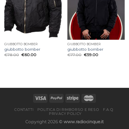
GIUBBOTTO BOMBER
GIUBBOTTO BOMBER
giubbotto bomber
giubbotto bomber
€
78.00
€
60.00
€
77.00
€
59.00
CONTATTI
POLITICA DI RIMBORSO E RESO
F.A.Q
PRIVACY POLICY
Copyright 2026 ©
www.radiocinque.it