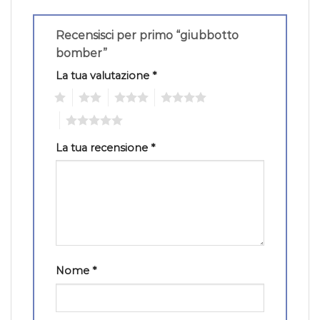
Recensisci per primo “giubbotto
bomber”
La tua valutazione
*
1
2
3
4
5
La tua recensione
*
Nome
*