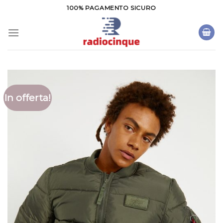
Salta
100% PAGAMENTO SICURO
ai
contenuti
In offerta!