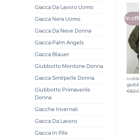
Giacca Da Lavoro Uomo
In off
Giacca Nera Uomo
Giacca Da Neve Donna
Giacca Palm Angels
Giacca Blauer
Giubbotto Montone Donna
Giacca Similpelle Donna
GIUBB
giub
Giubbotto Primaverile
€
82.
Donna
Giacche Invernali
Giacca Da Lavoro
Giacca In Pile