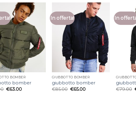
erta!
In offerta!
In offert
OTTO BOMBER
GIUBBOTTO BOMBER
GIUBBOTT
botto bomber
giubbotto bomber
giubbot
00
€
63.00
€
85.00
€
65.00
€
79.00