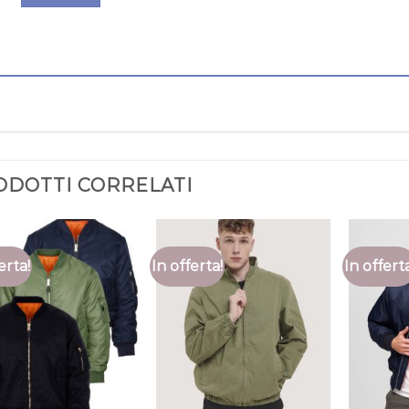
ODOTTI CORRELATI
erta!
In offerta!
In offert