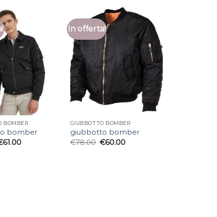
a!
In offerta!
O BOMBER
GIUBBOTTO BOMBER
to bomber
giubbotto bomber
€
61.00
€
78.00
€
60.00