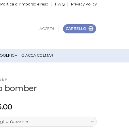
Politica di rimborso e reso
F.A.Q
Privacy Policy
ACCEDI
CARRELLO
OOLRICH
GIACCA COLMAR
BER
o bomber
5.00