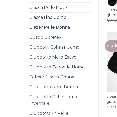
Giacca Pelle Moto
GIUBB
giub
Giacca Lino Uomo
€
77.
Blazer Pelle Donna
Guscio Goretex
In off
Giubbotti Colmar Uomo
Giubbotto Moto Estivo
Giubbotto Ecopelle Uomo
Colmar Giacca Donna
Giubbotto Nero Donna
Giubbotto Pelle Uomo
GIUBB
giub
Invernale
€
83.
Giubbotto In Pelle