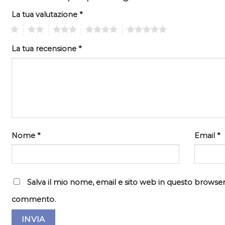
La tua valutazione
*
1
2
3
4
5
La tua recensione
*
Nome
*
Email
*
Salva il mio nome, email e sito web in questo browser
commento.