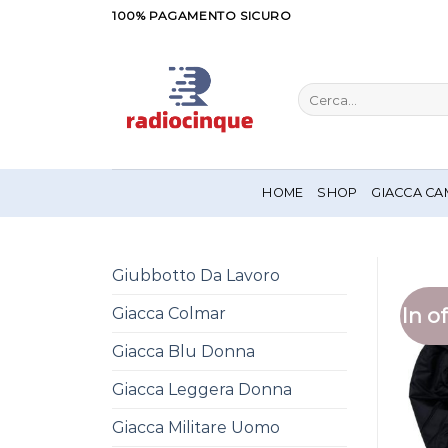
Salta
100% PAGAMENTO SICURO
ai
contenuti
Cerca:
HOME
SHOP
GIACCA CA
Giubbotto Da Lavoro
In of
Giacca Colmar
Giacca Blu Donna
Giacca Leggera Donna
Giacca Militare Uomo