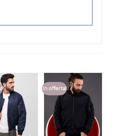
a!
In offerta!