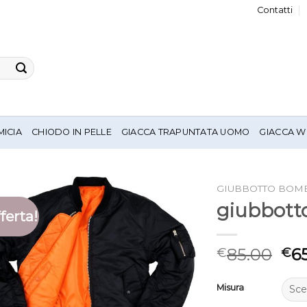
Contatti
MICIA
CHIODO IN PELLE
GIACCA TRAPUNTATA UOMO
GIACCA W
GIUBBOTTO BOM
giubbott
ferta!
85.00
6
€
€
Misura