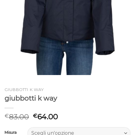
GIUBBOTTI K WAY
giubbotti k way
83.00
64.00
€
€
Misura