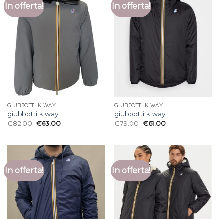
In offerta!
In offerta!
GIUBBOTTI K WAY
GIUBBOTTI K WAY
giubbotti k way
giubbotti k way
€
82.00
€
63.00
€
79.00
€
61.00
In offerta!
In offerta!