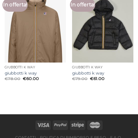
In offerta!
In offerta!
GIUBBOTTI K WAY
GIUBBOTTI K WAY
giubbotti k way
giubbotti k way
€
78.00
€
60.00
€
79.00
€
61.00
CONTATTI
POLITICA DI RIMBORSO E RESO
F.A.Q