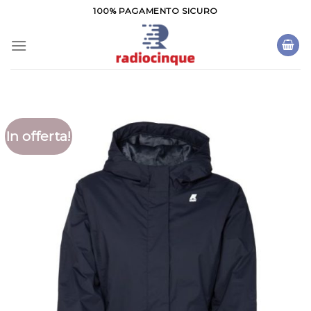
Salta
100% PAGAMENTO SICURO
ai
contenuti
In offerta!