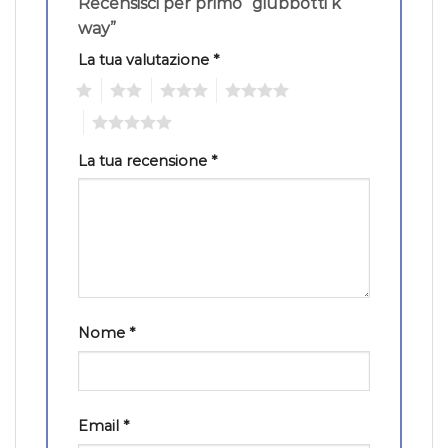
Recensisci per primo “giubbotti k
way”
La tua valutazione
*
1
2
3
4
5
La tua recensione
*
Nome
*
Email
*