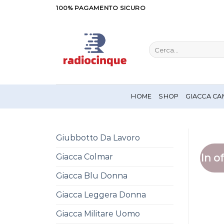
Salta
100% PAGAMENTO SICURO
ai
contenuti
Cerca:
HOME
SHOP
GIACCA CA
Giubbotto Da Lavoro
In of
Giacca Colmar
Giacca Blu Donna
Giacca Leggera Donna
Giacca Militare Uomo