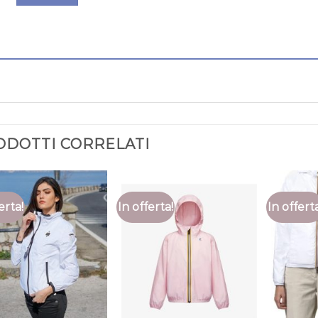
ODOTTI CORRELATI
erta!
In offerta!
In offert