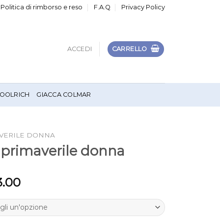
Politica di rimborso e reso
F.A.Q
Privacy Policy
ACCEDI
CARRELLO
OOLRICH
GIACCA COLMAR
VERILE DONNA
 primaverile donna
3.00