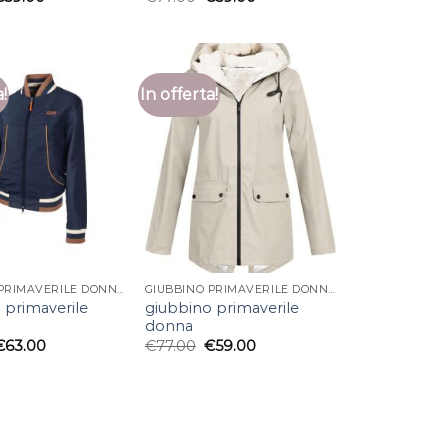
a!
In offerta!
GIUBBINO PRIMAVERILE DONNA
GIUBBINO PRIMAVERILE DONNA
 primaverile
giubbino primaverile
donna
€
63.00
€
77.00
€
59.00