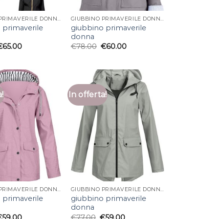
GIUBBINO PRIMAVERILE DONNA
GIUBBINO PRIMAVERILE DONNA
 primaverile
giubbino primaverile
donna
€
65.00
€
78.00
€
60.00
a!
In offerta!
GIUBBINO PRIMAVERILE DONNA
GIUBBINO PRIMAVERILE DONNA
 primaverile
giubbino primaverile
donna
€
59.00
€
77.00
€
59.00