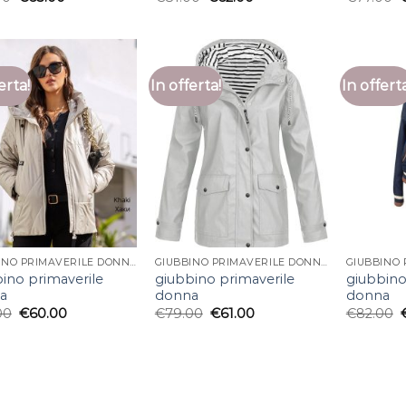
erta!
In offerta!
In offert
GIUBBINO PRIMAVERILE DONNA
GIUBBINO PRIMAVERILE DONNA
ino primaverile
giubbino primaverile
giubbino
a
donna
donna
00
€
60.00
€
79.00
€
61.00
€
82.00