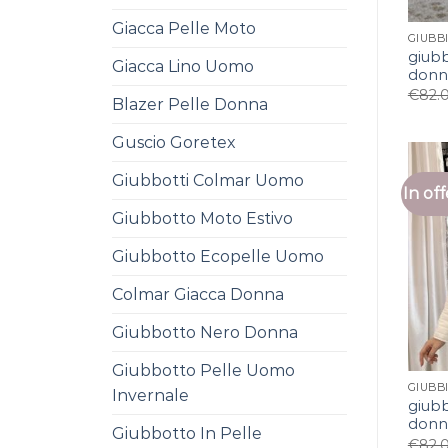
Giacca Pelle Moto
giubb
Giacca Lino Uomo
donn
€
82.
Blazer Pelle Donna
Guscio Goretex
Giubbotti Colmar Uomo
In off
Giubbotto Moto Estivo
Giubbotto Ecopelle Uomo
Colmar Giacca Donna
Giubbotto Nero Donna
Giubbotto Pelle Uomo
Invernale
giubb
donn
Giubbotto In Pelle
€
82.