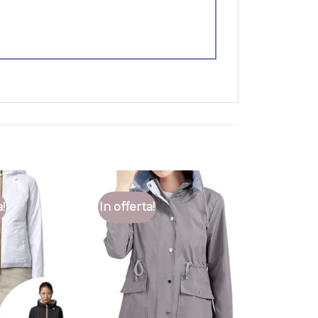
a!
In offerta!