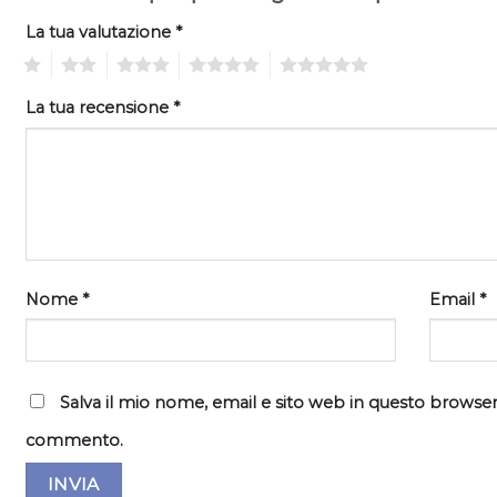
La tua valutazione
*
1
2
3
4
5
La tua recensione
*
Nome
*
Email
*
Salva il mio nome, email e sito web in questo browser
commento.