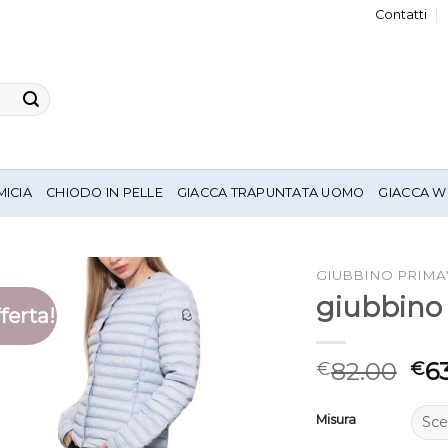
Contatti
MICIA
CHIODO IN PELLE
GIACCA TRAPUNTATA UOMO
GIACCA W
GIUBBINO PRIMA
giubbino
ferta!
82.00
6
€
€
Misura