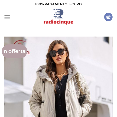
Salta
100% PAGAMENTO SICURO
ai
contenuti
In offerta!