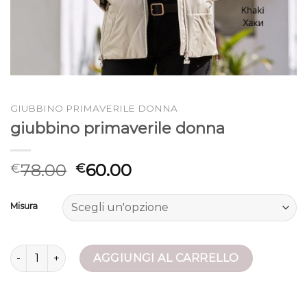
GIUBBINO PRIMAVERILE DONNA
giubbino primaverile donna
78.00
60.00
€
€
Misura
giubbino primaverile donna quantità
AGGIUNGI AL CARRELLO