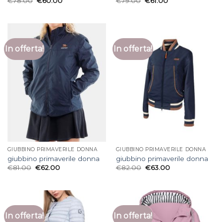
€
78.00
€
60.00
€
79.00
€
61.00
In offerta!
In offerta!
GIUBBINO PRIMAVERILE DONNA
GIUBBINO PRIMAVERILE DONNA
giubbino primaverile donna
giubbino primaverile donna
€
81.00
€
62.00
€
82.00
€
63.00
In offerta!
In offerta!