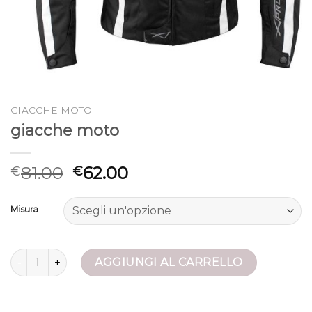
GIACCHE MOTO
giacche moto
81.00
62.00
€
€
Misura
giacche moto quantità
AGGIUNGI AL CARRELLO