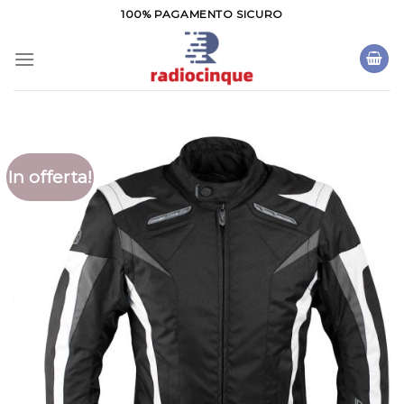
Salta
100% PAGAMENTO SICURO
ai
contenuti
In offerta!