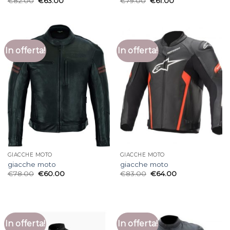
€
82.00
€
63.00
€
79.00
€
61.00
In offerta!
In offerta!
GIACCHE MOTO
GIACCHE MOTO
giacche moto
giacche moto
€
78.00
€
60.00
€
83.00
€
64.00
In offerta!
In offerta!