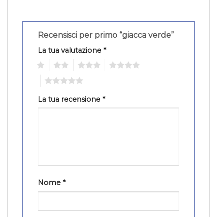
Recensisci per primo “giacca verde”
La tua valutazione
*
1
2
3
4
5
La tua recensione
*
Nome
*