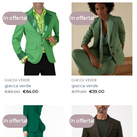
In offerta!
In offerta!
GIACCA VERDE
GIACCA VERDE
giacca verde
giacca verde
€
83.00
€
64.00
€
77.00
€
59.00
In offerta!
In offerta!