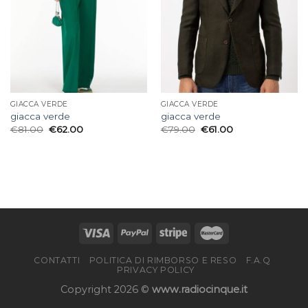
GIACCA VERDE
GIACCA VERDE
giacca verde
giacca verde
€
81.00
€
62.00
€
79.00
€
61.00
CONTATTI
POLITICA DI RIMBORSO E RESO
F.A.Q
PRIVACY POLICY
Copyright 2026 ©
www.radiocinque.it