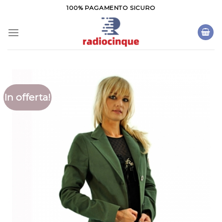
Salta
100% PAGAMENTO SICURO
ai
contenuti
In offerta!