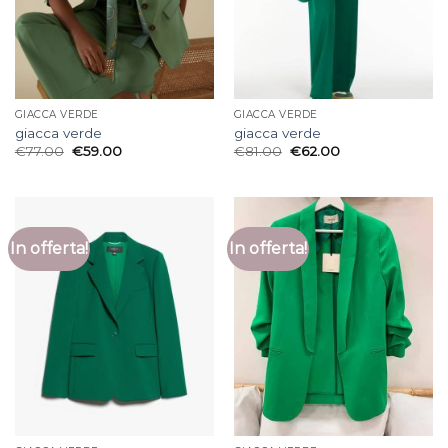
GIACCA VERDE
GIACCA VERDE
giacca verde
giacca verde
€
77.00
€
59.00
€
81.00
€
62.00
In offerta!
In offerta!