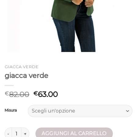
GIACCA VERDE
giacca verde
82.00
63.00
€
€
Misura
giacca verde quantità
AGGIUNGI AL CARRELLO