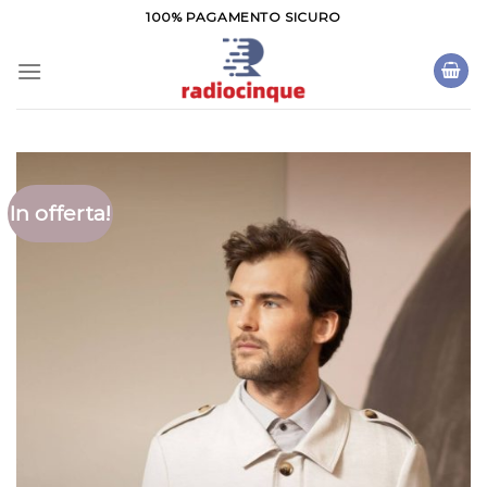
Salta
100% PAGAMENTO SICURO
ai
contenuti
In offerta!