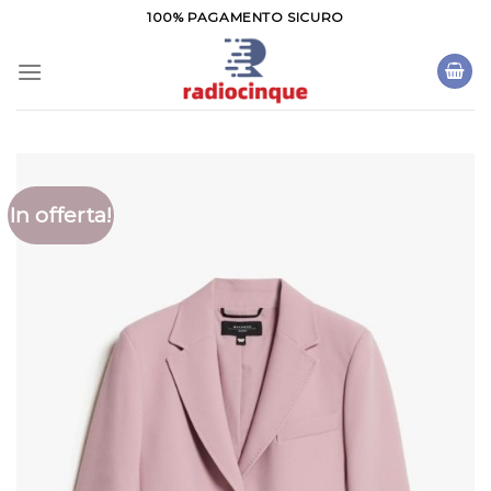
Salta
100% PAGAMENTO SICURO
ai
contenuti
In offerta!