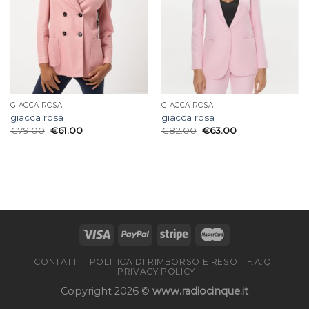
GIACCA ROSA
GIACCA ROSA
giacca rosa
giacca rosa
€
79.00
€
61.00
€
82.00
€
63.00
CONTATTI
POLITICA DI RIMBORSO E RESO
F.A.Q
PRIVACY POLICY
Copyright 2026 ©
www.radiocinque.it