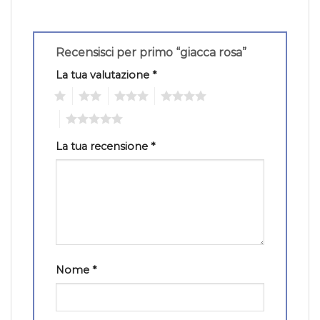
Recensisci per primo “giacca rosa”
La tua valutazione
*
1
2
3
4
5
La tua recensione
*
Nome
*