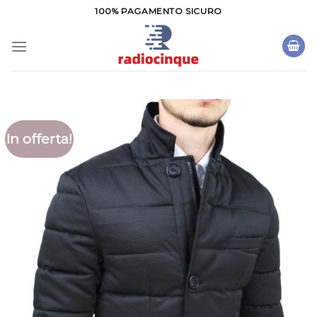
Salta
100% PAGAMENTO SICURO
ai
contenuti
In offerta!