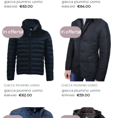
giacca piumino uomo
giacca piumino uomo
€
82.00
€
63.00
€
83.00
€
64.00
In offerta!
In offerta!
GIACCA PIUMINO UOMO
GIACCA PIUMINO UOMO
giacca piumino uomo
giacca piumino uomo
€
81.00
€
62.00
€
77.00
€
59.00