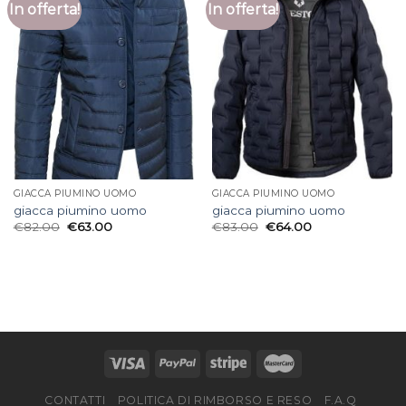
In offerta!
In offerta!
GIACCA PIUMINO UOMO
GIACCA PIUMINO UOMO
giacca piumino uomo
giacca piumino uomo
€
82.00
€
63.00
€
83.00
€
64.00
CONTATTI
POLITICA DI RIMBORSO E RESO
F.A.Q