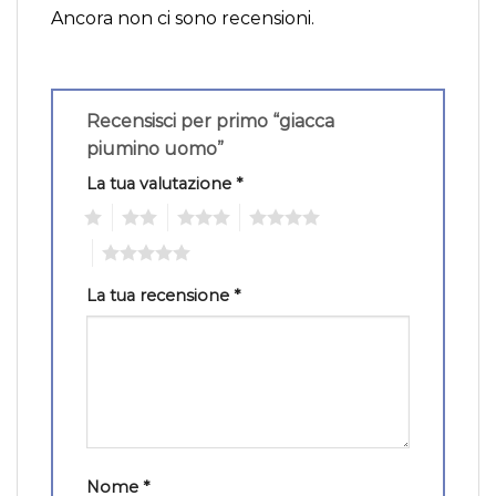
Ancora non ci sono recensioni.
Recensisci per primo “giacca
piumino uomo”
La tua valutazione
*
1
2
3
4
5
La tua recensione
*
Nome
*