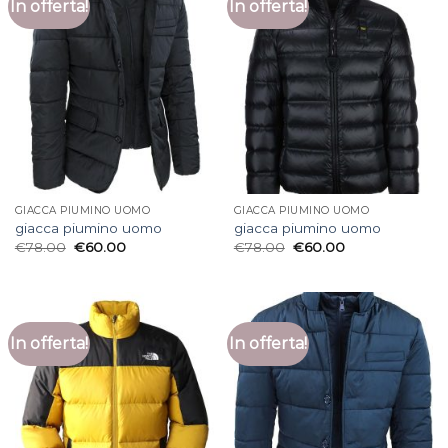
In offerta!
In offerta!
GIACCA PIUMINO UOMO
GIACCA PIUMINO UOMO
giacca piumino uomo
giacca piumino uomo
€
78.00
€
60.00
€
78.00
€
60.00
In offerta!
In offerta!