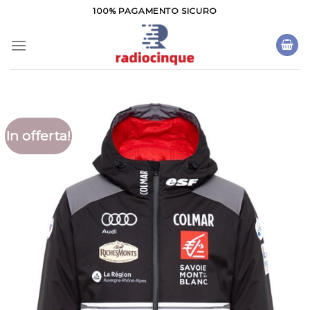
Salta
100% PAGAMENTO SICURO
ai
contenuti
In offerta!