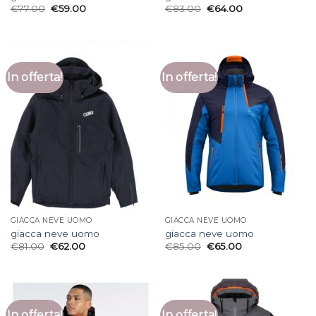
€
77.00
€
59.00
€
83.00
€
64.00
In offerta!
In offerta!
GIACCA NEVE UOMO
GIACCA NEVE UOMO
giacca neve uomo
giacca neve uomo
€
81.00
€
62.00
€
85.00
€
65.00
In offerta!
In offerta!