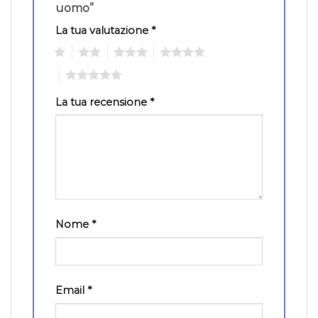
uomo”
La tua valutazione
*
1
2
3
4
5
La tua recensione
*
Nome
*
Email
*