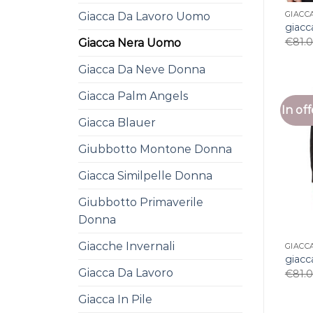
GIACC
Giacca Da Lavoro Uomo
giac
€
81.
Giacca Nera Uomo
Giacca Da Neve Donna
Giacca Palm Angels
In off
Giacca Blauer
Giubbotto Montone Donna
Giacca Similpelle Donna
Giubbotto Primaverile
Donna
Giacche Invernali
GIACC
giac
Giacca Da Lavoro
€
81.
Giacca In Pile