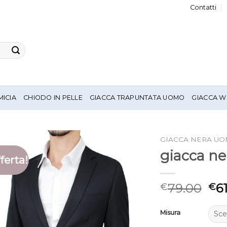
Contatti
MICIA
CHIODO IN PELLE
GIACCA TRAPUNTATA UOMO
GIACCA W
GIACCA NERA U
giacca n
ferta!
79.00
6
€
€
Misura