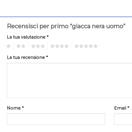
Recensisci per primo “giacca nera uomo”
La tua valutazione
*
1
2
3
4
5
La tua recensione
*
Nome
*
Email
*