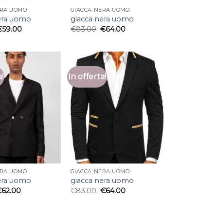
ERA UOMO
GIACCA NERA UOMO
era uomo
giacca nera uomo
€
59.00
€
83.00
€
64.00
a!
In offerta!
ERA UOMO
GIACCA NERA UOMO
era uomo
giacca nera uomo
€
62.00
€
83.00
€
64.00