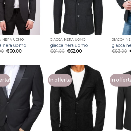
A NERA UOMO
GIACCA NERA UOMO
GIACCA N
ca nera uomo
giacca nera uomo
giacca n
00
€
60.00
€
81.00
€
62.00
€
83.00
erta!
In offerta!
In offert