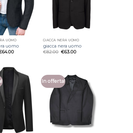
ERA UOMO
GIACCA NERA UOMO
era uomo
giacca nera uomo
€
64.00
€
82.00
€
63.00
a!
In offerta!