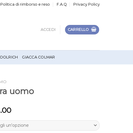
Politica di rimborso e reso
F.A.Q
Privacy Policy
ACCEDI
CARRELLO
OOLRICH
GIACCA COLMAR
OMO
era uomo
1.00