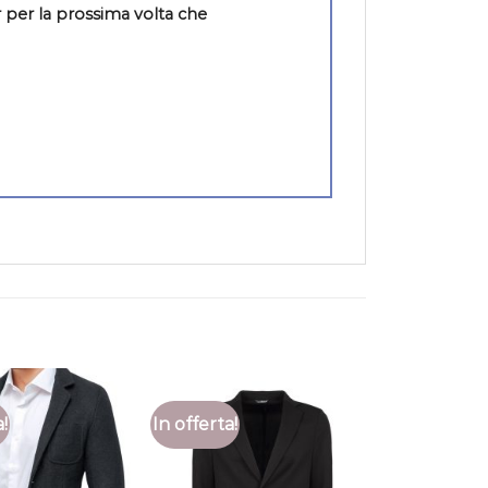
 per la prossima volta che
a!
In offerta!