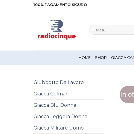
Salta
100% PAGAMENTO SICURO
ai
contenuti
Cerca:
HOME
SHOP
GIACCA CA
Giubbotto Da Lavoro
In of
Giacca Colmar
Giacca Blu Donna
Giacca Leggera Donna
Giacca Militare Uomo