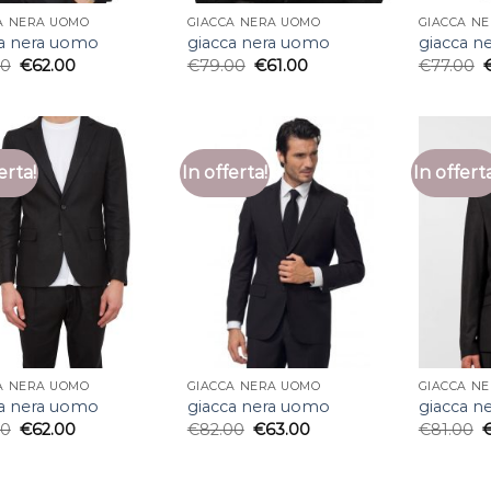
A NERA UOMO
GIACCA NERA UOMO
GIACCA N
ca nera uomo
giacca nera uomo
giacca n
00
€
62.00
€
79.00
€
61.00
€
77.00
erta!
In offerta!
In offert
A NERA UOMO
GIACCA NERA UOMO
GIACCA N
ca nera uomo
giacca nera uomo
giacca n
00
€
62.00
€
82.00
€
63.00
€
81.00