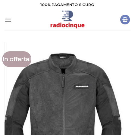
Salta
100% PAGAMENTO SICURO
ai
contenuti
In offerta!