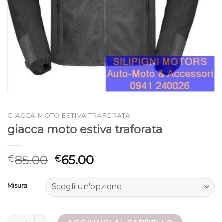
GIACCA MOTO ESTIVA TRAFORATA
giacca moto estiva traforata
85.00
65.00
€
€
Misura
giacca moto estiva traforata quantità