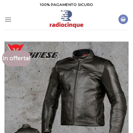
Salta
100% PAGAMENTO SICURO
ai
contenuti
In offerta!