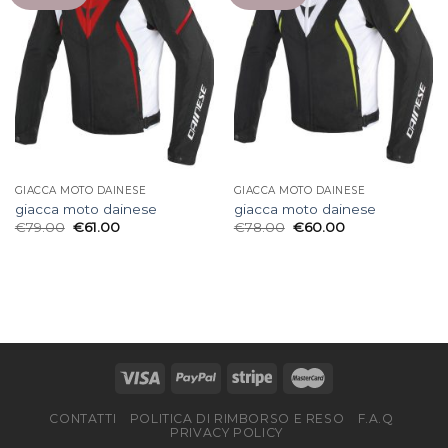
GIACCA MOTO DAINESE
GIACCA MOTO DAINESE
giacca moto dainese
giacca moto dainese
€
79.00
€
61.00
€
78.00
€
60.00
CONTATTI
POLITICA DI RIMBORSO E RESO
F.A.Q
PRIVACY POLICY