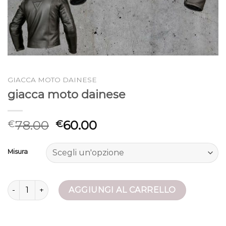
GIACCA MOTO DAINESE
giacca moto dainese
78.00
60.00
€
€
Misura
giacca moto dainese quantità
AGGIUNGI AL CARRELLO