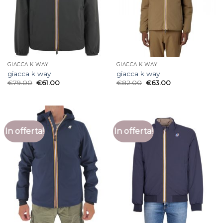
GIACCA K WAY
GIACCA K WAY
giacca k way
giacca k way
€
79.00
€
61.00
€
82.00
€
63.00
In offerta!
In offerta!