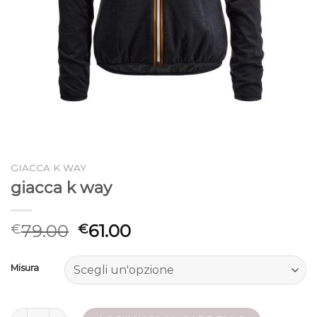
GIACCA K WAY
giacca k way
79.00
61.00
€
€
Misura
giacca k way quantità