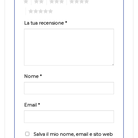
1
2
3
4
5
La tua recensione
*
Nome
*
Email
*
Salva il mio nome, email e sito web