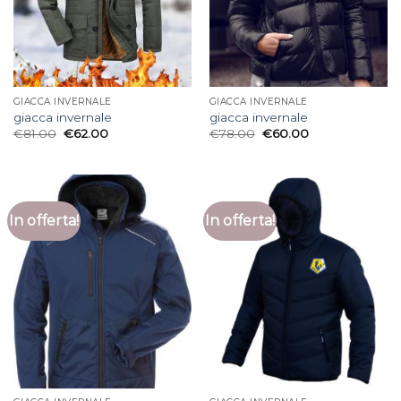
GIACCA INVERNALE
GIACCA INVERNALE
giacca invernale
giacca invernale
€
81.00
€
62.00
€
78.00
€
60.00
In offerta!
In offerta!