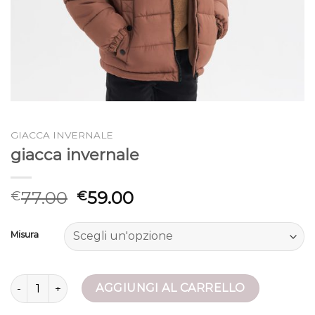
GIACCA INVERNALE
giacca invernale
77.00
59.00
€
€
Misura
giacca invernale quantità
AGGIUNGI AL CARRELLO