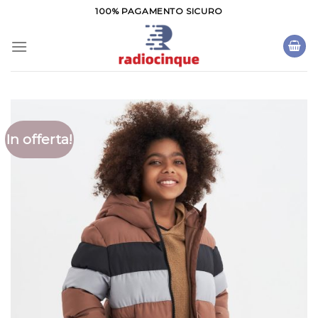
Salta
100% PAGAMENTO SICURO
ai
contenuti
In offerta!