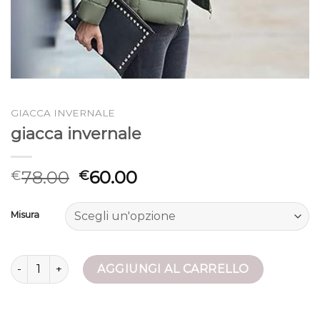
GIACCA INVERNALE
giacca invernale
78.00
60.00
€
€
Misura
giacca invernale quantità
AGGIUNGI AL CARRELLO