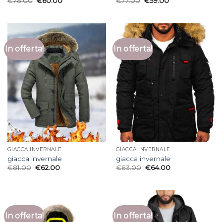
€
78.00
€
60.00
€
77.00
€
59.00
In offerta!
In offerta!
GIACCA INVERNALE
GIACCA INVERNALE
giacca invernale
giacca invernale
€
81.00
€
62.00
€
83.00
€
64.00
In offerta!
In offerta!