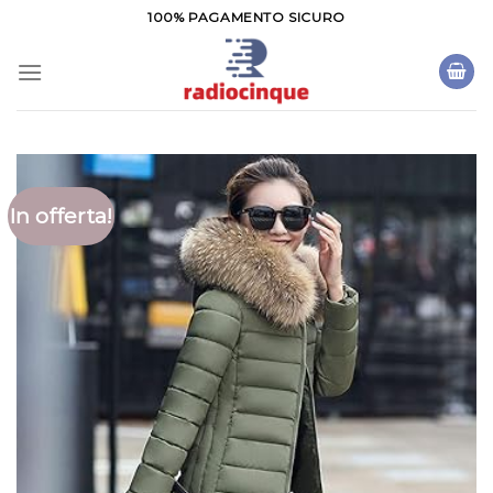
Salta
100% PAGAMENTO SICURO
ai
contenuti
In offerta!