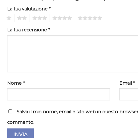
La tua valutazione
*
1
2
3
4
5
La tua recensione
*
Nome
*
Email
*
Salva il mio nome, email e sito web in questo browser
commento.