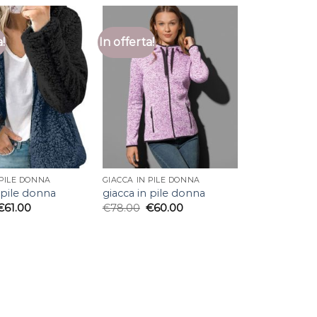
a!
In offerta!
 PILE DONNA
GIACCA IN PILE DONNA
 pile donna
giacca in pile donna
€
61.00
€
78.00
€
60.00