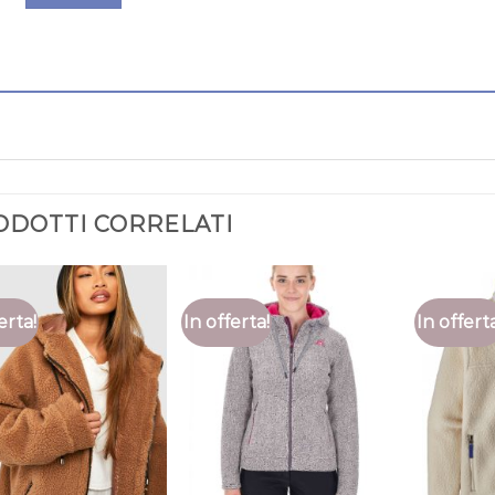
ODOTTI CORRELATI
erta!
In offerta!
In offert