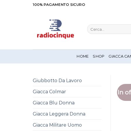
Salta
100% PAGAMENTO SICURO
ai
contenuti
Cerca:
HOME
SHOP
GIACCA CA
Giubbotto Da Lavoro
In of
Giacca Colmar
Giacca Blu Donna
Giacca Leggera Donna
Giacca Militare Uomo