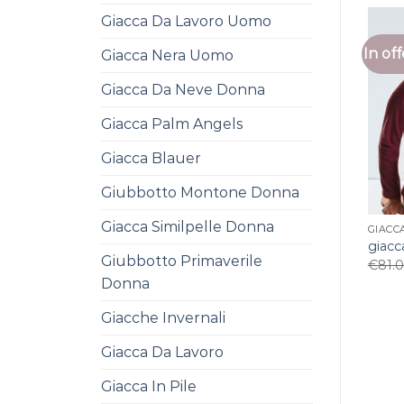
Giacca Da Lavoro Uomo
In off
Giacca Nera Uomo
Giacca Da Neve Donna
Giacca Palm Angels
Giacca Blauer
Giubbotto Montone Donna
Giacca Similpelle Donna
GIACC
giacc
Giubbotto Primaverile
€
81.
Donna
Giacche Invernali
Giacca Da Lavoro
Giacca In Pile