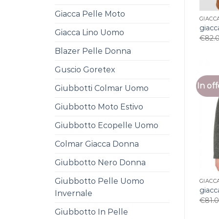
Giacca Pelle Moto
GIACC
giacc
Giacca Lino Uomo
€
82.
Blazer Pelle Donna
Guscio Goretex
In off
Giubbotti Colmar Uomo
Giubbotto Moto Estivo
Giubbotto Ecopelle Uomo
Colmar Giacca Donna
Giubbotto Nero Donna
Giubbotto Pelle Uomo
GIACC
giacc
Invernale
€
81.
Giubbotto In Pelle