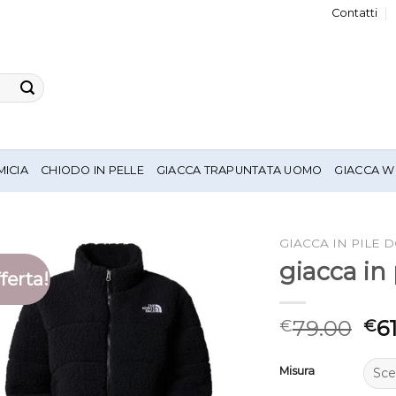
Contatti
MICIA
CHIODO IN PELLE
GIACCA TRAPUNTATA UOMO
GIACCA W
GIACCA IN PILE 
giacca in
ferta!
79.00
6
€
€
Misura