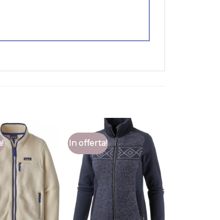
a!
In offerta!