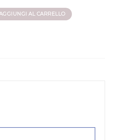
na quantità
AGGIUNGI AL CARRELLO
”