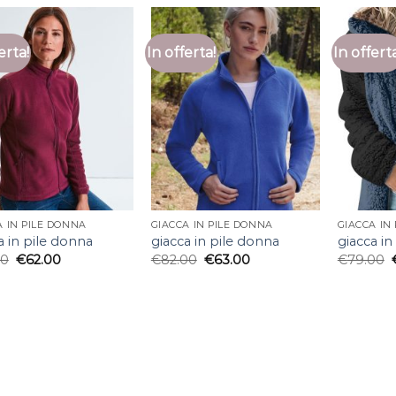
erta!
In offerta!
In offert
A IN PILE DONNA
GIACCA IN PILE DONNA
GIACCA IN
a in pile donna
giacca in pile donna
giacca in
00
€
62.00
€
82.00
€
63.00
€
79.00