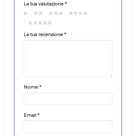
La tua valutazione
*
1
2
3
4
5
La tua recensione
*
Nome
*
Email
*