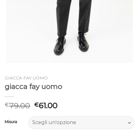
GIACCA FAY UOMO
giacca fay uomo
79.00
61.00
€
€
Misura