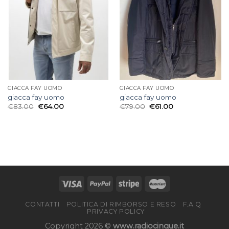
GIACCA FAY UOMO
GIACCA FAY UOMO
giacca fay uomo
giacca fay uomo
€
83.00
€
64.00
€
79.00
€
61.00
CONTATTI
POLITICA DI RIMBORSO E RESO
F.A.Q
PRIVACY POLICY
Copyright 2026 ©
www.radiocinque.it