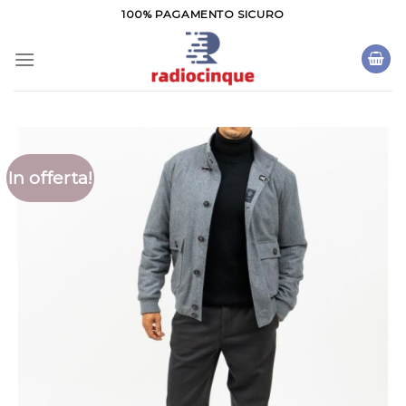
Salta
100% PAGAMENTO SICURO
ai
contenuti
In offerta!