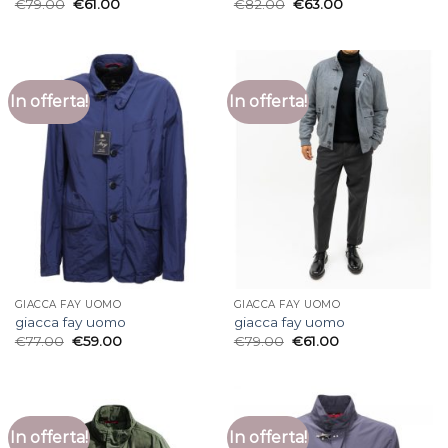
€
79.00
€
61.00
€
82.00
€
63.00
In offerta!
In offerta!
GIACCA FAY UOMO
GIACCA FAY UOMO
giacca fay uomo
giacca fay uomo
€
77.00
€
59.00
€
79.00
€
61.00
In offerta!
In offerta!