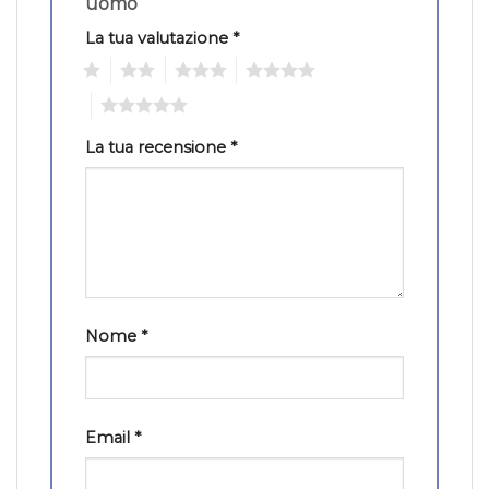
uomo”
La tua valutazione
*
1
2
3
4
5
La tua recensione
*
Nome
*
Email
*