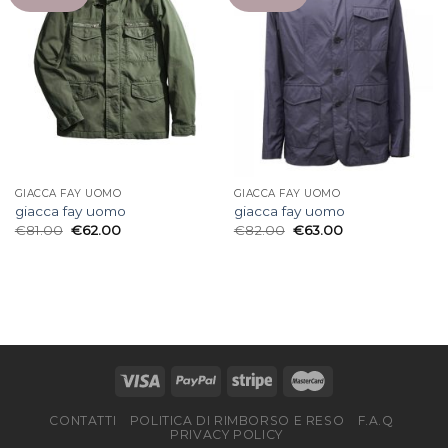
GIACCA FAY UOMO
GIACCA FAY UOMO
giacca fay uomo
giacca fay uomo
€
81.00
€
62.00
€
82.00
€
63.00
CONTATTI
POLITICA DI RIMBORSO E RESO
F.A.Q
PRIVACY POLICY