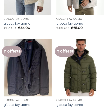
GIACCA FAY UOMO
GIACCA FAY UOMO
giacca fay uomo
giacca fay uomo
€
83.00
€
64.00
€
85.00
€
65.00
In offerta!
In offerta!
GIACCA FAY UOMO
GIACCA FAY UOMO
giacca fay uomo
giacca fay uomo