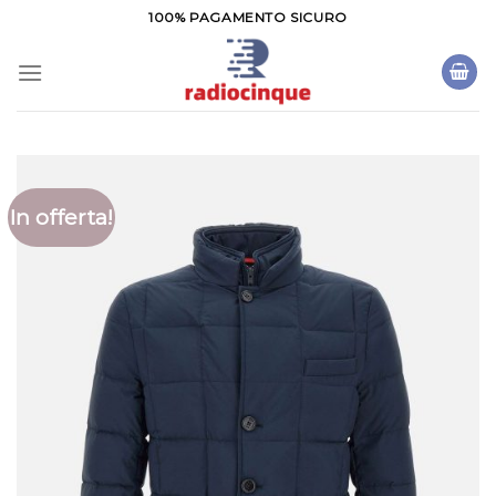
Salta
100% PAGAMENTO SICURO
ai
contenuti
In offerta!