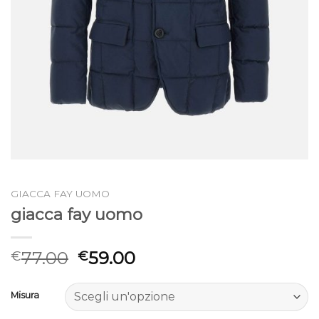
GIACCA FAY UOMO
giacca fay uomo
77.00
59.00
€
€
Misura