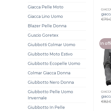
Giacca Pelle Moto
GIACC
giacc
Giacca Lino Uomo
€
79.
Blazer Pelle Donna
Guscio Goretex
In off
Giubbotti Colmar Uomo
Giubbotto Moto Estivo
Giubbotto Ecopelle Uomo
Colmar Giacca Donna
Giubbotto Nero Donna
Giubbotto Pelle Uomo
GIACC
giacc
Invernale
€
82.
Giubbotto In Pelle