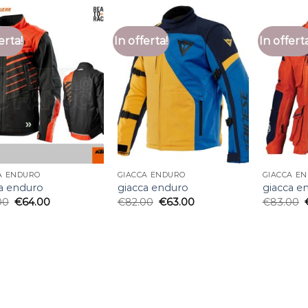
erta!
In offerta!
In offert
A ENDURO
GIACCA ENDURO
GIACCA E
a enduro
giacca enduro
giacca e
00
€
64.00
€
82.00
€
63.00
€
83.00