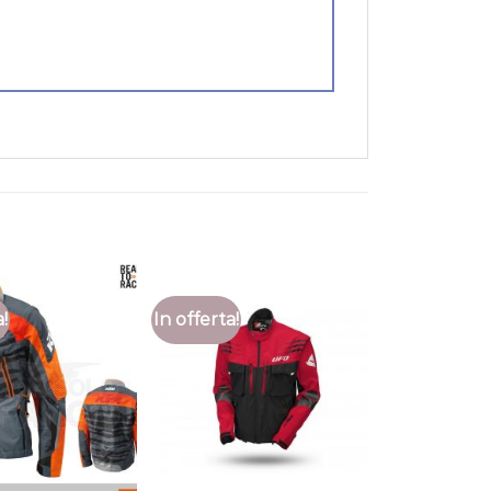
a!
In offerta!