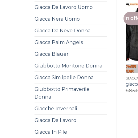
Giacca Da Lavoro Uomo
In off
Giacca Nera Uomo
Giacca Da Neve Donna
Giacca Palm Angels
Giacca Blauer
Giubbotto Montone Donna
Giacca Similpelle Donna
GIACC
giacc
Giubbotto Primaverile
€
83.
Donna
Giacche Invernali
Giacca Da Lavoro
Giacca In Pile