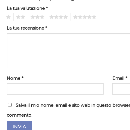
La tua valutazione
*
1
2
3
4
5
La tua recensione
*
Nome
*
Email
*
Salva il mio nome, email e sito web in questo browser
commento.