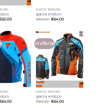
NDURO
GIACCA ENDURO
nduro
giacca enduro
€
60.00
€
83.00
€
64.00
a!
In offerta!
NDURO
GIACCA ENDURO
nduro
giacca enduro
€
64.00
€
83.00
€
64.00