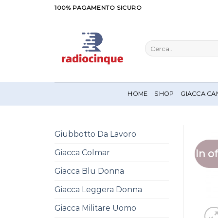
Salta
100% PAGAMENTO SICURO
ai
contenuti
Cerca:
HOME
SHOP
GIACCA CA
Giubbotto Da Lavoro
In of
Giacca Colmar
Giacca Blu Donna
Giacca Leggera Donna
Giacca Militare Uomo