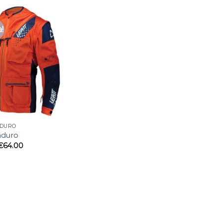
a!
NDURO
nduro
€
64.00