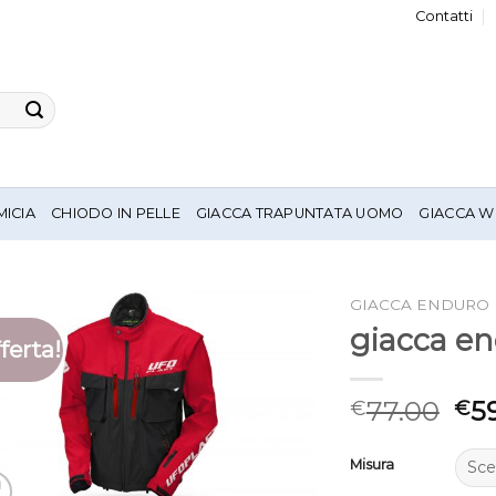
Contatti
MICIA
CHIODO IN PELLE
GIACCA TRAPUNTATA UOMO
GIACCA W
GIACCA ENDURO
giacca e
ferta!
77.00
5
€
€
Misura