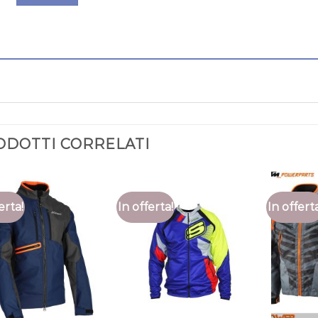
ODOTTI CORRELATI
erta!
In offerta!
In offert