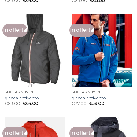
€
83.00
€
64.00
€
85.00
€
65.00
In offerta!
In offerta!
GIACCA ANTIVENTO
GIACCA ANTIVENTO
giacca antivento
giacca antivento
€
83.00
€
64.00
€
77.00
€
59.00
In offerta!
In offerta!