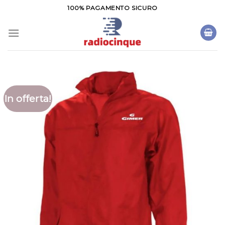
Salta
100% PAGAMENTO SICURO
ai
contenuti
In offerta!