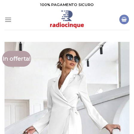
Salta
100% PAGAMENTO SICURO
ai
contenuti
In offerta!