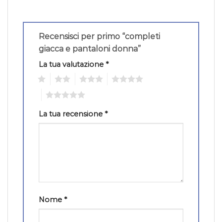
Recensisci per primo “completi
giacca e pantaloni donna”
La tua valutazione
*
1
2
3
4
5
La tua recensione
*
Nome
*