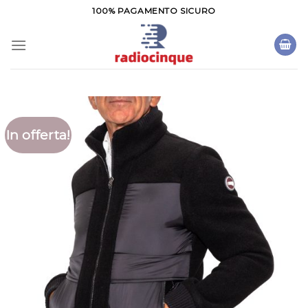
Salta
100% PAGAMENTO SICURO
ai
contenuti
In offerta!