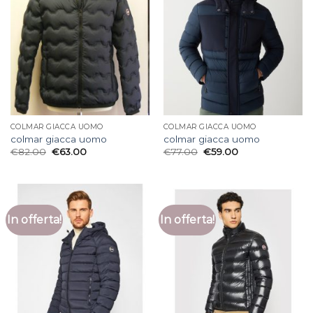
COLMAR GIACCA UOMO
COLMAR GIACCA UOMO
colmar giacca uomo
colmar giacca uomo
€
82.00
€
63.00
€
77.00
€
59.00
In offerta!
In offerta!