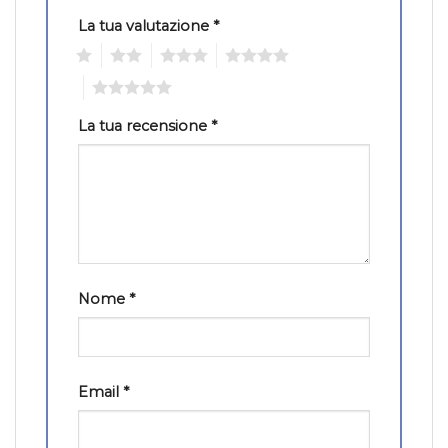
La tua valutazione
*
1
2
3
4
5
La tua recensione
*
Nome
*
Email
*