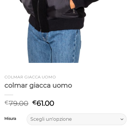
COLMAR GIACCA UOMO
colmar giacca uomo
79.00
61.00
€
€
Misura