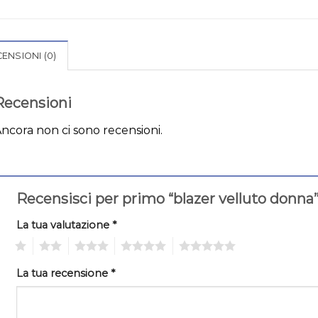
ENSIONI (0)
Recensioni
ncora non ci sono recensioni.
Recensisci per primo “blazer velluto donna
La tua valutazione
*
1
2
3
4
5
La tua recensione
*