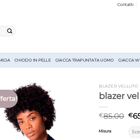
Contatti
MICIA
CHIODO IN PELLE
GIACCA TRAPUNTATA UOMO
GIACCA W
BLAZER VELLUTO
blazer ve
ferta!
85.00
6
€
€
Misura