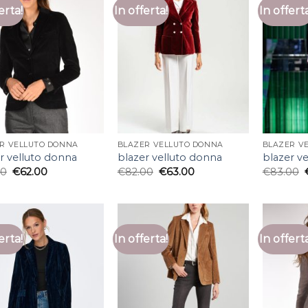
erta!
In offerta!
In offert
R VELLUTO DONNA
BLAZER VELLUTO DONNA
BLAZER V
r velluto donna
blazer velluto donna
blazer v
00
€
62.00
€
82.00
€
63.00
€
83.00
erta!
In offerta!
In offert