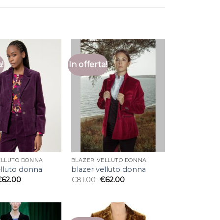
a!
In offerta!
ELLUTO DONNA
BLAZER VELLUTO DONNA
elluto donna
blazer velluto donna
€
62.00
€
81.00
€
62.00