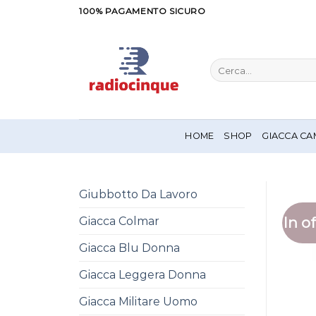
Salta
100% PAGAMENTO SICURO
ai
contenuti
Cerca:
HOME
SHOP
GIACCA CA
Giubbotto Da Lavoro
In of
Giacca Colmar
Giacca Blu Donna
Giacca Leggera Donna
Giacca Militare Uomo