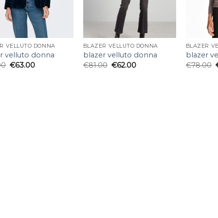
R VELLUTO DONNA
BLAZER VELLUTO DONNA
BLAZER V
r velluto donna
blazer velluto donna
blazer v
00
€
63.00
€
81.00
€
62.00
€
78.00