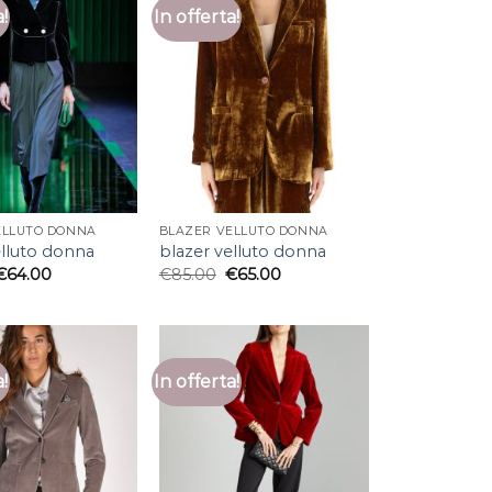
a!
In offerta!
ELLUTO DONNA
BLAZER VELLUTO DONNA
elluto donna
blazer velluto donna
€
64.00
€
85.00
€
65.00
a!
In offerta!