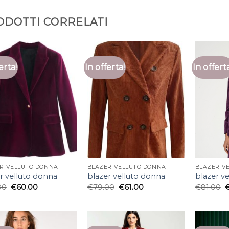
ODOTTI CORRELATI
erta!
In offerta!
In offert
R VELLUTO DONNA
BLAZER VELLUTO DONNA
BLAZER V
r velluto donna
blazer velluto donna
blazer v
00
€
60.00
€
79.00
€
61.00
€
81.00