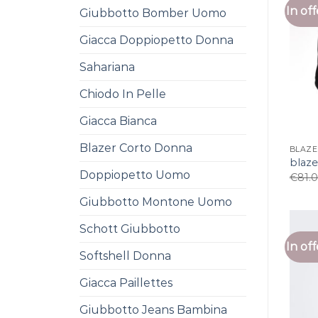
In off
Giubbotto Bomber Uomo
Giacca Doppiopetto Donna
Sahariana
Chiodo In Pelle
Giacca Bianca
Blazer Corto Donna
BLAZE
blaze
Doppiopetto Uomo
€
81.
Giubbotto Montone Uomo
Schott Giubbotto
In off
Softshell Donna
Giacca Paillettes
Giubbotto Jeans Bambina